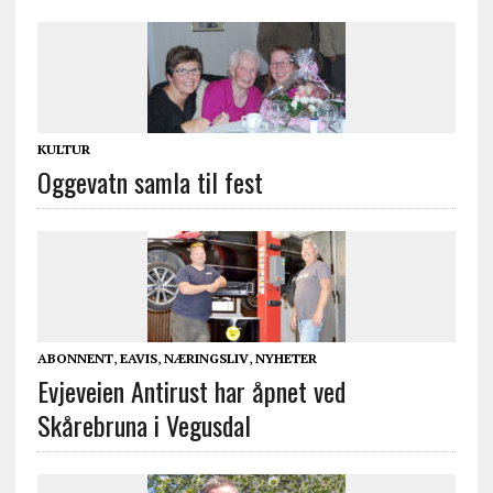
KULTUR
Oggevatn samla til fest
ABONNENT
,
EAVIS
,
NÆRINGSLIV
,
NYHETER
Evjeveien Antirust har åpnet ved
Skårebruna i Vegusdal