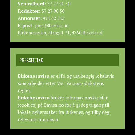
Sentralbord:
37 27 90 50
Redaktør:
37 27 90 50
Annonser:
994 62 545
E-post:
post@bavisa.no
Birkenesavisa, Strøget 71, 4760 Birkeland
PRESSEETIKK
Birkenesavisa
er ei fri og uavhengig lokalavis
som arbeider etter
Vær Varsom-plakatens
regler.
Birkenesavisa
bruker informasjonskapsler
(cookies) på Bavisa.no for å gi deg tilgang til
lokale nyhetssaker fra Birkenes, og tilby deg
relevante annonser.