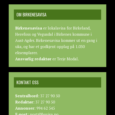
OM BIRKENESAVISA
Birkenesavisa
er lokalavisa for Birkeland,
Herefoss og Vegusdal i Birkenes kommune i
Aust-Agder. Birkenesavisa kommer ut en gang i
uka, og har et godkjent opplag på 1.030
eksemplarer.
Ansvarlig redaktør
er Terje Modal.
KONTAKT OSS
Sentralbord:
37 27 90 50
Redaktør:
37 27 90 50
Annonser:
994 62 545
E-post:
post@bavisa.no