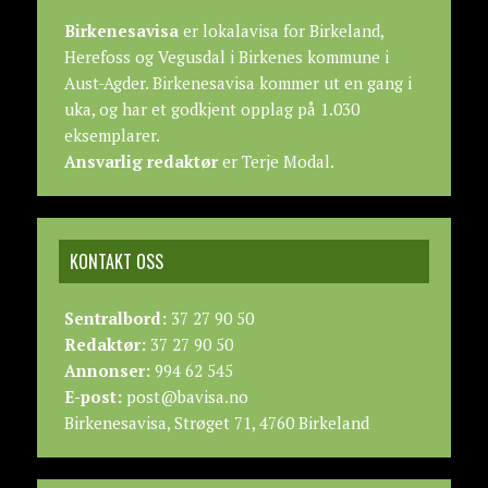
Birkenesavisa
er lokalavisa for Birkeland,
Herefoss og Vegusdal i Birkenes kommune i
Aust-Agder. Birkenesavisa kommer ut en gang i
uka, og har et godkjent opplag på 1.030
eksemplarer.
Ansvarlig redaktør
er Terje Modal.
KONTAKT OSS
Sentralbord:
37 27 90 50
Redaktør:
37 27 90 50
Annonser:
994 62 545
E-post:
post@bavisa.no
Birkenesavisa, Strøget 71, 4760 Birkeland