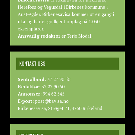
Herefoss og Vegusdal i Birkenes kommune i
Aust-Agder. Birkenesavisa kommer ut en gang i
uka, og har et godkjent opplag på 1.030
eksemplarer.
Ansvarlig redaktør
er Terje Modal.
KONTAKT OSS
Sentralbord:
37 27 90 50
Redaktør:
37 27 90 50
Annonser:
994 62 545
E-post:
post@bavisa.no
Birkenesavisa, Strøget 71, 4760 Birkeland