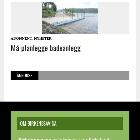
ABONNENT
,
NYHETER
Må planlegge badeanlegg
ANNONSE
OM BIRKENESAVISA
Birkenesavisa
er lokalavisa for Birkeland,