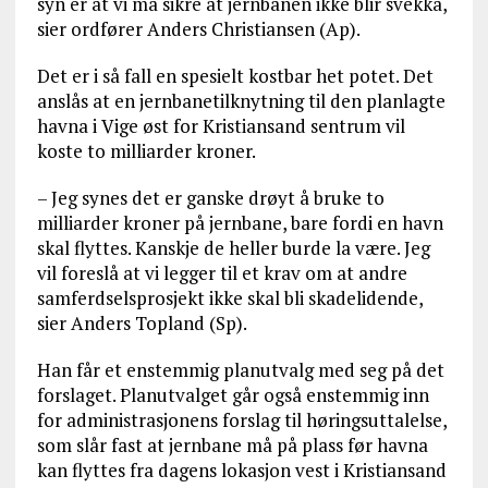
syn er at vi må sikre at jernbanen ikke blir svekka,
sier ordfører Anders Christiansen (Ap).
Det er i så fall en spesielt kostbar het potet. Det
anslås at en jernbanetilknytning til den planlagte
havna i Vige øst for Kristiansand sentrum vil
koste to milliarder kroner.
– Jeg synes det er ganske drøyt å bruke to
milliarder kroner på jernbane, bare fordi en havn
skal flyttes. Kanskje de heller burde la være. Jeg
vil foreslå at vi legger til et krav om at andre
samferdselsprosjekt ikke skal bli skadelidende,
sier Anders Topland (Sp).
Han får et enstemmig planutvalg med seg på det
forslaget. Planutvalget går også enstemmig inn
for administrasjonens forslag til høringsuttalelse,
som slår fast at jernbane må på plass før havna
kan flyttes fra dagens lokasjon vest i Kristiansand