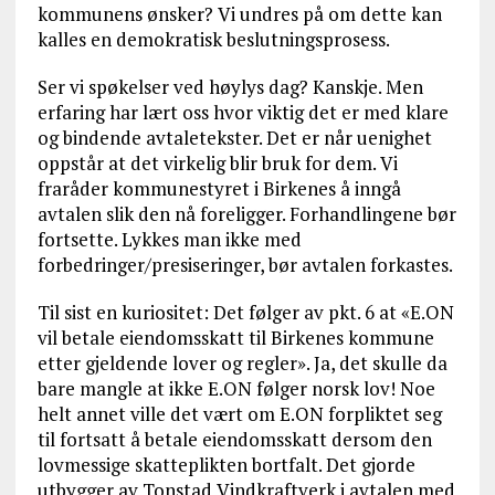
kommunens ønsker? Vi undres på om dette kan
kalles en demokratisk beslutningsprosess.
Ser vi spøkelser ved høylys dag? Kanskje. Men
erfaring har lært oss hvor viktig det er med klare
og bindende avtaletekster. Det er når uenighet
oppstår at det virkelig blir bruk for dem. Vi
fraråder kommunestyret i Birkenes å inngå
avtalen slik den nå foreligger. Forhandlingene bør
fortsette. Lykkes man ikke med
forbedringer/presiseringer, bør avtalen forkastes.
Til sist en kuriositet: Det følger av pkt. 6 at «E.ON
vil betale eiendomsskatt til Birkenes kommune
etter gjeldende lover og regler». Ja, det skulle da
bare mangle at ikke E.ON følger norsk lov! Noe
helt annet ville det vært om E.ON forpliktet seg
til fortsatt å betale eiendomsskatt dersom den
lovmessige skatteplikten bortfalt. Det gjorde
utbygger av Tonstad Vindkraftverk i avtalen med