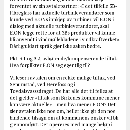
forventet av sin avtalepartner: «I det tilfelle 3B-
Fibreglass har aktuelle turbinleverandører som
kunde ved E.ONs innkjøp av turbiner, vil E.ON i
dialog med aktuelle turbinleverandører, skal
E.ON legge rette for at 3Bs produkter vil kunne
bli anvendt i vindmøllebladene i vindkraftverket».
Dårlig/uklart språk gjør ikke saken bedre.
Pkt. 3.1 og 3.2, avbøtende/kompenserende tiltak:
Hva forplikter E.ON seg egentlig til?
Vi leser i avtalen om en rekke mulige tiltak, ved
Senumstad, ved Herefoss og i
Tovdalsvasssdraget. De har alle det til felles at
det gjelder «tiltak som Birkenes kommune mener
kan være aktuelle» – men hva mener E.ON? Det
sier avtalen ikke noe om, heller ikke gir den noe
bindende tilsagn om at kommunens ønsker vil bli
gjennomført. Det opereres med mange beløp i