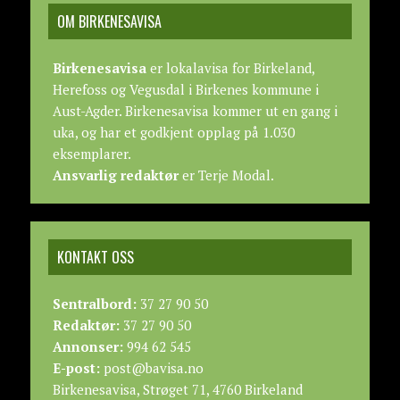
OM BIRKENESAVISA
Birkenesavisa
er lokalavisa for Birkeland,
Herefoss og Vegusdal i Birkenes kommune i
Aust-Agder. Birkenesavisa kommer ut en gang i
uka, og har et godkjent opplag på 1.030
eksemplarer.
Ansvarlig redaktør
er Terje Modal.
KONTAKT OSS
Sentralbord:
37 27 90 50
Redaktør:
37 27 90 50
Annonser:
994 62 545
E-post:
post@bavisa.no
Birkenesavisa, Strøget 71, 4760 Birkeland