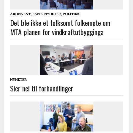
ABONNENT
,
EAVIS
,
NYHETER
,
POLITIKK
Det ble ikke et folksomt folkemøte om
MTA-planen for vindkraftutbygginga
NYHETER
Sier nei til forhandlinger