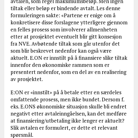
avtalen, som regel maksimumsbeløp. Men ingen
tiltak eller beløp er bindende avtalt. Les denne
formuleringen sakte: «Partene er enige om å
konkretisere disse forslagene ytterligere gjennom
en felles prosess som involverer allmenheten
etter at prosjektet eventuelt blir gitt konsesjon
fra NVE. Avbøtende tiltak som går utenfor det
som blir beskrevet nedenfor kan også være
aktuelt. E.ON er innstilt på å finansiere slike tiltak
innenfor den økonomiske rammen som er
presentert nedenfor, som en del av en realisering
av prosjektet.
E:ON er «innstilt» på å betale etter en særdeles
omfattende prosess, men ikke bundet. Dersom f.
eks. E.ONS økonomiske situasjon skulle bli endret
negativt etter avtaleinngåelsen, kan det medføre
at finansiering/utbetaling ikke lenger er aktuelt?
Slik avtalen er formulert, er dette et relevant
spørsmål.