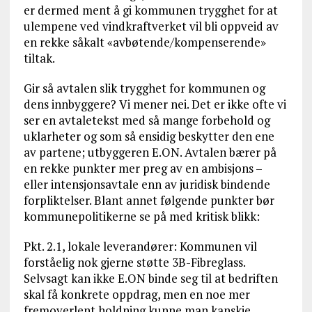
er dermed ment å gi kommunen trygghet for at
ulempene ved vindkraftverket vil bli oppveid av
en rekke såkalt «avbøtende/kompenserende»
tiltak.
Gir så avtalen slik trygghet for kommunen og
dens innbyggere? Vi mener nei. Det er ikke ofte vi
ser en avtaletekst med så mange forbehold og
uklarheter og som så ensidig beskytter den ene
av partene; utbyggeren E.ON. Avtalen bærer på
en rekke punkter mer preg av en ambisjons –
eller intensjonsavtale enn av juridisk bindende
forpliktelser. Blant annet følgende punkter bør
kommunepolitikerne se på med kritisk blikk:
Pkt. 2.1, lokale leverandører: Kommunen vil
forståelig nok gjerne støtte 3B-Fibreglass.
Selvsagt kan ikke E.ON binde seg til at bedriften
skal få konkrete oppdrag, men en noe mer
fremoverlent holdning kunne man kanskje