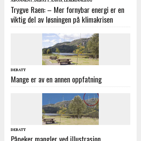
ABONNENT
,
DEBATT
,
EAVIS
,
LESERINNLEGG
Trygve Raen: – Mer fornybar energi er en
viktig del av løsningen på klimakrisen
DEBATT
Mange er av en annen oppfatning
DEBATT
Påpeker mangler ved illustrasjon