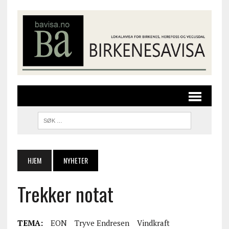
HJEM
NYHETER
Trekker notat
TEMA:
EON
Tryve Endresen
Vindkraft