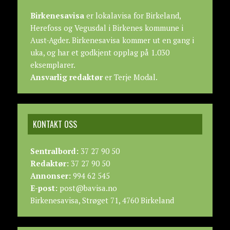
Birkenesavisa
er lokalavisa for Birkeland,
Herefoss og Vegusdal i Birkenes kommune i
Aust-Agder. Birkenesavisa kommer ut en gang i
uka, og har et godkjent opplag på 1.030
eksemplarer.
Ansvarlig redaktør
er Terje Modal.
KONTAKT OSS
Sentralbord:
37 27 90 50
Redaktør:
37 27 90 50
Annonser:
994 62 545
E-post:
post@bavisa.no
Birkenesavisa, Strøget 71, 4760 Birkeland