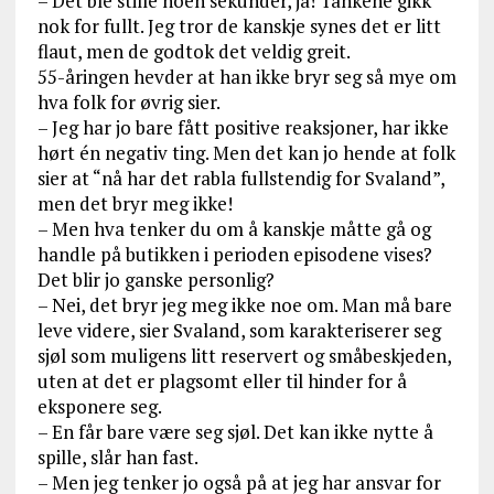
– Det ble stille noen sekunder, ja! Tankene gikk
nok for fullt. Jeg tror de kanskje synes det er litt
flaut, men de godtok det veldig greit.
55-åringen hevder at han ikke bryr seg så mye om
hva folk for øvrig sier.
– Jeg har jo bare fått positive reaksjoner, har ikke
hørt én negativ ting. Men det kan jo hende at folk
sier at “nå har det rabla fullstendig for Svaland”,
men det bryr meg ikke!
– Men hva tenker du om å kanskje måtte gå og
handle på butikken i perioden episodene vises?
Det blir jo ganske personlig?
– Nei, det bryr jeg meg ikke noe om. Man må bare
leve videre, sier Svaland, som karakteriserer seg
sjøl som muligens litt reservert og småbeskjeden,
uten at det er plagsomt eller til hinder for å
eksponere seg.
– En får bare være seg sjøl. Det kan ikke nytte å
spille, slår han fast.
– Men jeg tenker jo også på at jeg har ansvar for