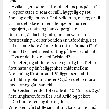
Arild.
– Hvilke egenskaper setter du ellers pris på, da?
– Jeg ser etter ei som er snill, hyggelig og søt,
åpen og ærlig, ramser Odd Arild opp, og legger til
at han det ikke er noen ulempe om hun er
engasjert, kreativ og har skaperglede.
Det er også klart at god kjemi må være en
forutsetning. Der ser bonden en utfordring. Det
er ikke bare bare å finne den rette når man får 6-
7 minutter med speed-dating på hver kandidat.
– Hva er det beste med Beisland?
– Friheten, og at det er stille og rolig her. Det er
flott natur og fin beliggenhet, midt mellom
Arendal og Kristiansand. Vi ligger sentralt i
forhold til jobbmuligheter. Også er det jo moro
med dyr og gårdsarbeid.
– På Beisland er det folk i alle de 12-15 husa. Også
flere ungkarer, forteller Odd Arild og peker:
– Der bor det en, og der, og der…
Vi tenker i vårt stille sinn at ungkarsbonden må