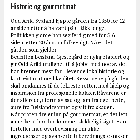
Historie og gourmetmat
Odd Arild Svaland kjøpte gården fra 1850 for 12
år siden etter å ha vært på utkikk lenge.
Politikken gjorde han seg ferdig med for 5-6
siden, etter 20 år som folkevalgt. Nå er det
gården som gjelder.
Bedriften Beisland Gjestegård er nylig etablert og
gir Odd Arild mulighet til å jobbe med noe av det
han brenner mest for – levende lokalhistorie og
kortreist mat med kvalitet. Ressursene på gården
skal omdannes til de lekreste retter, med hjelp og
inspirasjon fra profesjonelle kokker. Råvarene er
der allerede, i form av sau og lam fra eget beite,
aure fra Beislandsvannet og vilt fra skauen.
Når praten dreier inn på gourmetmat, er det lett
å merke at bonden kommer skikkelig i siget. Han
forteller med overbevisning om ulike
ingredienser og avanserte tilberedningsteknikker