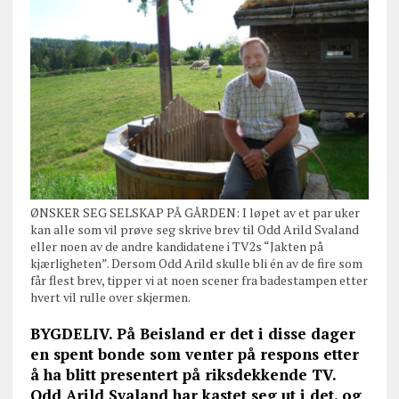
ØNSKER SEG SELSKAP PÅ GÅRDEN: I løpet av et par uker
kan alle som vil prøve seg skrive brev til Odd Arild Svaland
eller noen av de andre kandidatene i TV2s “Jakten på
kjærligheten”. Dersom Odd Arild skulle bli én av de fire som
får flest brev, tipper vi at noen scener fra badestampen etter
hvert vil rulle over skjermen.
BYGDELIV. På Beisland er det i disse dager
en spent bonde som venter på respons etter
å ha blitt presentert på riksdekkende TV.
Odd Arild Svaland har kastet seg ut i det, og