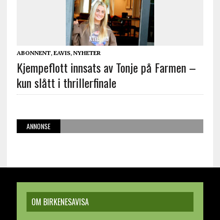
ABONNENT
,
EAVIS
,
NYHETER
Kjempeflott innsats av Tonje på Farmen –
kun slått i thrillerfinale
ANNONSE
OM BIRKENESAVISA