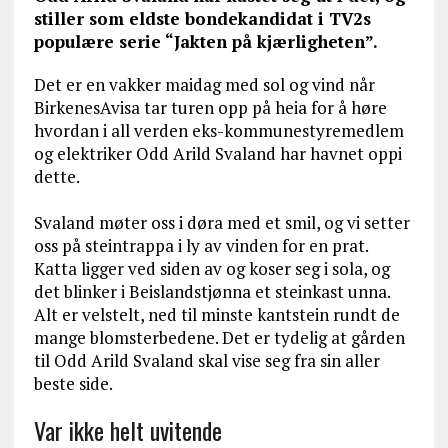
stiller som eldste bondekandidat i TV2s
populære serie “Jakten på kjærligheten”.
Det er en vakker maidag med sol og vind når
BirkenesAvisa tar turen opp på heia for å høre
hvordan i all verden eks-kommunestyremedlem
og elektriker Odd Arild Svaland har havnet oppi
dette.
Svaland møter oss i døra med et smil, og vi setter
oss på steintrappa i ly av vinden for en prat.
Katta ligger ved siden av og koser seg i sola, og
det blinker i Beislandstjønna et steinkast unna.
Alt er velstelt, ned til minste kantstein rundt de
mange blomsterbedene. Det er tydelig at gården
til Odd Arild Svaland skal vise seg fra sin aller
beste side.
Var ikke helt uvitende