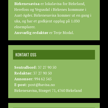
Birkenesavisa
er lokalavisa for Birkeland,
Herefoss og Vegusdal i Birkenes kommune i
Aust-Agder. Birkenesavisa kommer ut en gang i
uka, og har et godkjent opplag på 1.030
eksemplarer.
Ansvarlig redaktør
er Terje Modal.
KONTAKT OSS
Sentralbord:
37 27 90 50
Redaktør:
37 27 90 50
Annonser:
994 62 545
E-post:
post@bavisa.no
Birkenesavisa, Strøget 71, 4760 Birkeland