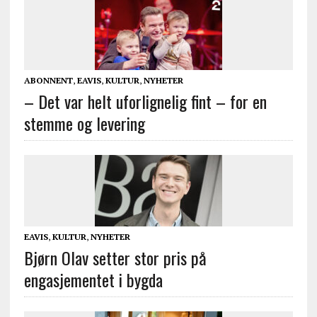
ABONNENT
,
EAVIS
,
KULTUR
,
NYHETER
– Det var helt uforlignelig fint – for en
stemme og levering
EAVIS
,
KULTUR
,
NYHETER
Bjørn Olav setter stor pris på
engasjementet i bygda