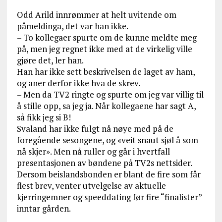
Odd Arild innrømmer at helt uvitende om
påmeldinga, det var han ikke.
– To kollegaer spurte om de kunne meldte meg
på, men jeg regnet ikke med at de virkelig ville
gjøre det, ler han.
Han har ikke sett beskrivelsen de laget av ham,
og aner derfor ikke hva de skrev.
– Men da TV2 ringte og spurte om jeg var villig til
å stille opp, sa jeg ja. Når kollegaene har sagt A,
så fikk jeg si B!
Svaland har ikke fulgt nå nøye med på de
foregående sesongene, og «veit snaut sjøl å som
nå skjer». Men nå ruller og går i hvertfall
presentasjonen av bøndene på TV2s nettsider.
Dersom beislandsbonden er blant de fire som får
flest brev, venter utvelgelse av aktuelle
kjerringemner og speeddating før fire “finalister”
inntar gården.