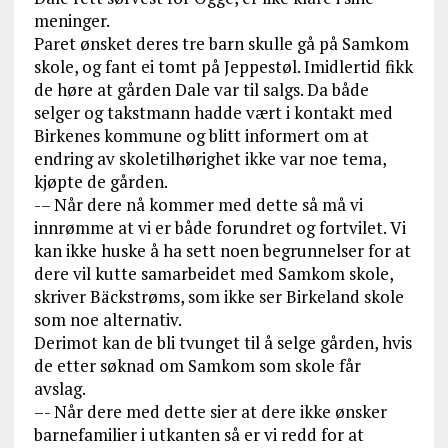
meninger.
Paret ønsket deres tre barn skulle gå på Samkom
skole, og fant ei tomt på Jeppestøl. Imidlertid fikk
de høre at gården Dale var til salgs. Da både
selger og takstmann hadde vært i kontakt med
Birkenes kommune og blitt informert om at
endring av skoletilhørighet ikke var noe tema,
kjøpte de gården.
-– Når dere nå kommer med dette så må vi
innrømme at vi er både forundret og fortvilet. Vi
kan ikke huske å ha sett noen begrunnelser for at
dere vil kutte samarbeidet med Samkom skole,
skriver Bäckstrøms, som ikke ser Birkeland skole
som noe alternativ.
Derimot kan de bli tvunget til å selge gården, hvis
de etter søknad om Samkom som skole får
avslag.
–- Når dere med dette sier at dere ikke ønsker
barnefamilier i utkanten så er vi redd for at