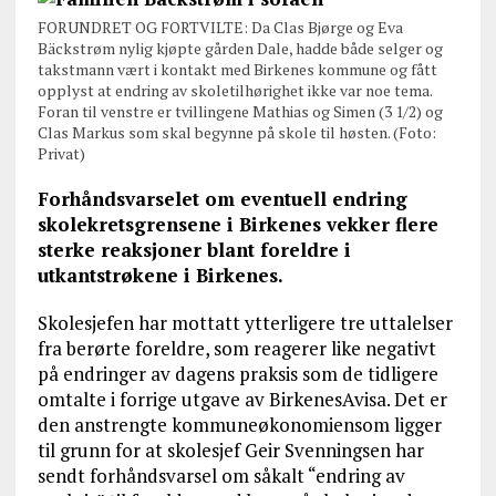
FORUNDRET OG FORTVILTE: Da Clas Bjørge og Eva
Bäckstrøm nylig kjøpte gården Dale, hadde både selger og
takstmann vært i kontakt med Birkenes kommune og fått
opplyst at endring av skoletilhørighet ikke var noe tema.
Foran til venstre er tvillingene Mathias og Simen (3 1/2) og
Clas Markus som skal begynne på skole til høsten. (Foto:
Privat)
Forhåndsvarselet om eventuell endring
skolekretsgrensene i Birkenes vekker flere
sterke reaksjoner blant foreldre i
utkantstrøkene i Birkenes.
Skolesjefen har mottatt ytterligere tre uttalelser
fra berørte foreldre, som reagerer like negativt
på endringer av dagens praksis som de tidligere
omtalte i forrige utgave av BirkenesAvisa. Det er
den anstrengte kommuneøkonomiensom ligger
til grunn for at skolesjef Geir Svenningsen har
sendt forhåndsvarsel om såkalt “endring av