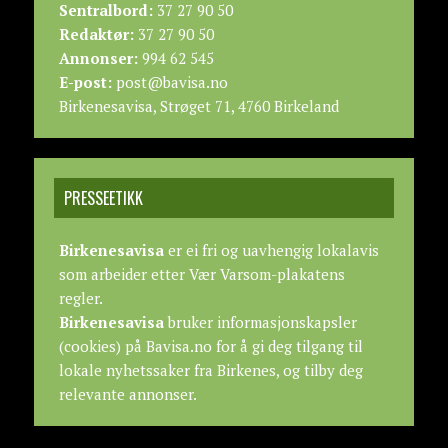
Sentralbord:
37 27 90 50
Redaktør:
37 27 90 50
Annonser:
994 62 545
E-post:
post@bavisa.no
Birkenesavisa, Strøget 71, 4760 Birkeland
PRESSEETIKK
Birkenesavisa
er ei fri og uavhengig lokalavis
som arbeider etter
Vær Varsom-plakatens
regler.
Birkenesavisa
bruker informasjonskapsler
(cookies) på Bavisa.no for å gi deg tilgang til
lokale nyhetssaker fra Birkenes, og tilby deg
relevante annonser.