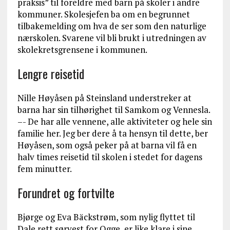
praksis” til foreldre med barn på skoler i andre
kommuner. Skolesjefen ba om en begrunnet
tilbakemelding om hva de ser som den naturlige
nærskolen. Svarene vil bli brukt i utredningen av
skolekretsgrensene i kommunen.
Lengre reisetid
Nille Høyåsen på Steinsland understreker at
barna har sin tilhørighet til Samkom og Vennesla.
–- De har alle vennene, alle aktiviteter og hele sin
familie her. Jeg ber dere å ta hensyn til dette, ber
Høyåsen, som også peker på at barna vil få en
halv times reisetid til skolen i stedet for dagens
fem minutter.
Forundret og fortvilte
Bjørge og Eva Bäckstrøm, som nylig flyttet til
Dale rett sørvest for Ogge, er like klare i sine