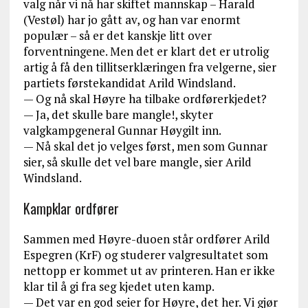
valg når vi nå har skiftet mannskap – Harald
(Vestøl) har jo gått av, og han var enormt
populær – så er det kanskje litt over
forventningene. Men det er klart det er utrolig
artig å få den tillitserklæringen fra velgerne, sier
partiets førstekandidat Arild Windsland.
— Og nå skal Høyre ha tilbake ordførerkjedet?
— Ja, det skulle bare mangle!, skyter
valgkampgeneral Gunnar Høygilt inn.
— Nå skal det jo velges først, men som Gunnar
sier, så skulle det vel bare mangle, sier Arild
Windsland.
Kampklar ordfører
Sammen med Høyre-duoen står ordfører Arild
Espegren (KrF) og studerer valgresultatet som
nettopp er kommet ut av printeren. Han er ikke
klar til å gi fra seg kjedet uten kamp.
— Det var en god seier for Høyre, det her. Vi gjør