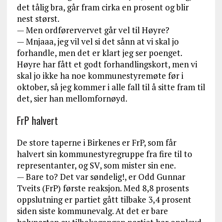
det tålig bra, går fram cirka en prosent og blir
nest størst.
— Men ordførervervet går vel til Høyre?
— Mnjaaa, jeg vil vel si det sånn at vi skal jo
forhandle, men det er klart jeg ser poenget.
Høyre har fått et godt forhandlingskort, men vi
skal jo ikke ha noe kommunestyremøte før i
oktober, så jeg kommer i alle fall til å sitte fram til
det, sier han mellomfornøyd.
FrP halvert
De store taperne i Birkenes er FrP, som får
halvert sin kommunestyregruppe fra fire til to
representanter, og SV, som mister sin ene.
— Bare to? Det var søndelig!, er Odd Gunnar
Tveits (FrP) første reaksjon. Med 8,8 prosents
oppslutning er partiet gått tilbake 3,4 prosent
siden siste kommunevalg. At det er bare