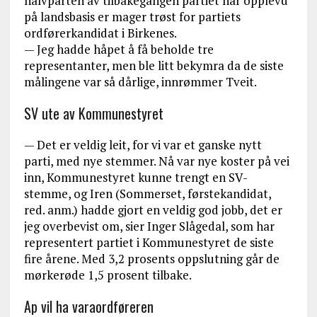
halvparten av tilbakegangen partiet har opplevd
på landsbasis er mager trøst for partiets
ordførerkandidat i Birkenes.
— Jeg hadde håpet å få beholde tre
representanter, men ble litt bekymra da de siste
målingene var så dårlige, innrømmer Tveit.
SV ute av Kommunestyret
— Det er veldig leit, for vi var et ganske nytt
parti, med nye stemmer. Nå var nye koster på vei
inn, Kommunestyret kunne trengt en SV-
stemme, og Iren (Sommerset, førstekandidat,
red. anm.) hadde gjort en veldig god jobb, det er
jeg overbevist om, sier Inger Slågedal, som har
representert partiet i Kommunestyret de siste
fire årene. Med 3,2 prosents oppslutning går de
mørkerøde 1,5 prosent tilbake.
Ap vil ha varaordføreren