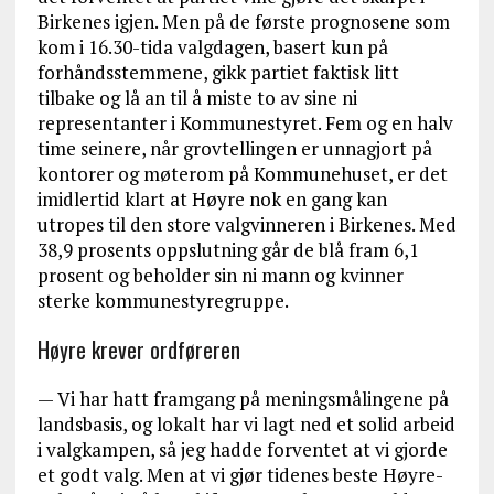
Birkenes igjen. Men på de første prognosene som
kom i 16.30-tida valgdagen, basert kun på
forhåndsstemmene, gikk partiet faktisk litt
tilbake og lå an til å miste to av sine ni
representanter i Kommunestyret. Fem og en halv
time seinere, når grovtellingen er unnagjort på
kontorer og møterom på Kommunehuset, er det
imidlertid klart at Høyre nok en gang kan
utropes til den store valgvinneren i Birkenes. Med
38,9 prosents oppslutning går de blå fram 6,1
prosent og beholder sin ni mann og kvinner
sterke kommunestyregruppe.
Høyre krever ordføreren
— Vi har hatt framgang på meningsmålingene på
landsbasis, og lokalt har vi lagt ned et solid arbeid
i valgkampen, så jeg hadde forventet at vi gjorde
et godt valg. Men at vi gjør tidenes beste Høyre-