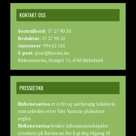
KONTAKT OSS
Sentralbord:
37 27 90 50
Redaktør:
37 27 90 50
Annonser:
994 62 545
E-post:
post@bavisa.no
Birkenesavisa, Strøget 71, 4760 Birkeland
PRESSEETIKK
Birkenesavisa
er ei fri og uavhengig lokalavis
som arbeider etter
Vær Varsom-plakatens
regler.
Birkenesavisa
bruker informasjonskapsler
(cookies) på Bavisa.no for å gi deg tilgang til