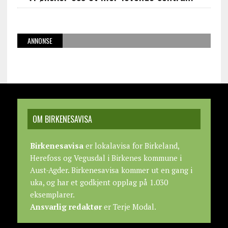
ANNONSE
OM BIRKENESAVISA
Birkenesavisa
er lokalavisa for Birkeland,
Herefoss og Vegusdal i Birkenes kommune i
Aust-Agder. Birkenesavisa kommer ut en gang i
uka, og har et godkjent opplag på 1.030
eksemplarer.
Ansvarlig redaktør
er Terje Modal.