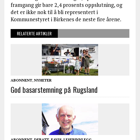
framgang gir bare 2,4 prosents oppslutning, og
det er ikke nok til å bli representert i
Kommunestyret i Birkenes de neste fire årene.
RELATERTE ARTIKLER
ABONNENT
,
NYHETER
God basarstemning på Rugsland
ABONNENT
,
DEBATT
,
EAVIS
,
LESERINNLEGG