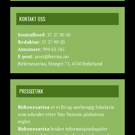
KONTAKT OSS
Sentralbord:
37 27 90 50
Redaktør:
37 27 90 50
Annonser:
994 62 545
E-post:
post@bavisa.no
Birkenesavisa, Strøget 71, 4760 Birkeland
PRESSEETIKK
Birkenesavisa
er ei fri og uavhengig lokalavis
som arbeider etter
Vær Varsom-plakatens
regler.
Birkenesavisa
bruker informasjonskapsler