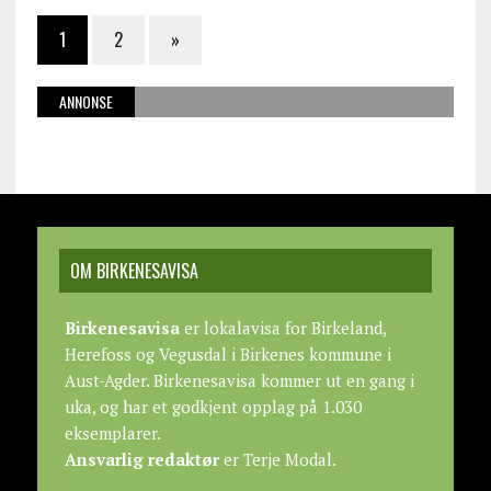
1
2
»
ANNONSE
OM BIRKENESAVISA
Birkenesavisa
er lokalavisa for Birkeland,
Herefoss og Vegusdal i Birkenes kommune i
Aust-Agder. Birkenesavisa kommer ut en gang i
uka, og har et godkjent opplag på 1.030
eksemplarer.
Ansvarlig redaktør
er Terje Modal.