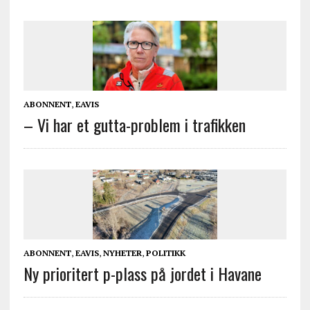
ABONNENT
,
EAVIS
– Vi har et gutta-problem i trafikken
ABONNENT
,
EAVIS
,
NYHETER
,
POLITIKK
Ny prioritert p-plass på jordet i Havane