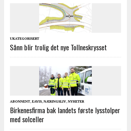
UKATEGORISERT
Sånn blir trolig det nye Tollneskrysset
ABONNENT
,
EAVIS
,
NÆRINGSLIV
,
NYHETER
Birkenesfirma bak landets første lysstolper
med solceller