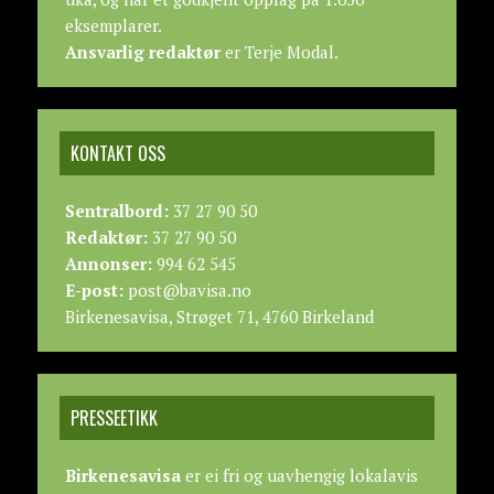
eksemplarer.
Ansvarlig redaktør
er Terje Modal.
KONTAKT OSS
Sentralbord:
37 27 90 50
Redaktør:
37 27 90 50
Annonser:
994 62 545
E-post:
post@bavisa.no
Birkenesavisa, Strøget 71, 4760 Birkeland
PRESSEETIKK
Birkenesavisa
er ei fri og uavhengig lokalavis