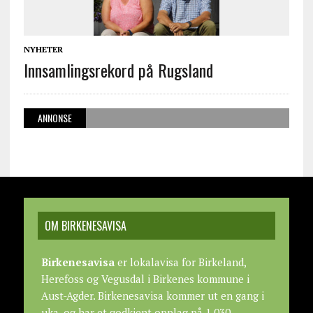
NYHETER
Innsamlingsrekord på Rugsland
ANNONSE
OM BIRKENESAVISA
Birkenesavisa
er lokalavisa for Birkeland,
Herefoss og Vegusdal i Birkenes kommune i
Aust-Agder. Birkenesavisa kommer ut en gang i
uka, og har et godkjent opplag på 1.030