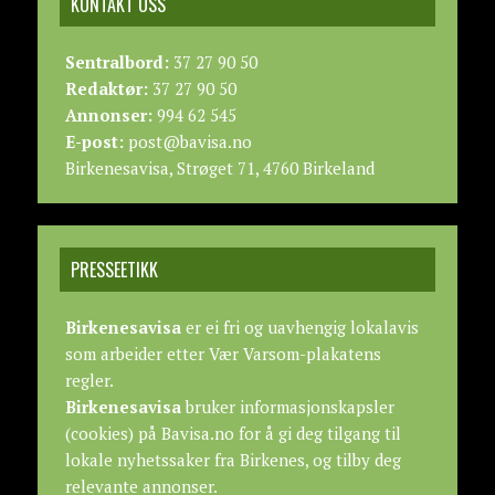
KONTAKT OSS
Sentralbord:
37 27 90 50
Redaktør:
37 27 90 50
Annonser:
994 62 545
E-post:
post@bavisa.no
Birkenesavisa, Strøget 71, 4760 Birkeland
PRESSEETIKK
Birkenesavisa
er ei fri og uavhengig lokalavis
som arbeider etter
Vær Varsom-plakatens
regler.
Birkenesavisa
bruker informasjonskapsler
(cookies) på Bavisa.no for å gi deg tilgang til
lokale nyhetssaker fra Birkenes, og tilby deg
relevante annonser.