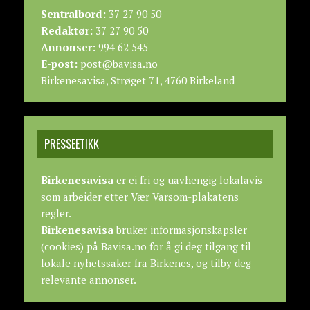
Sentralbord:
37 27 90 50
Redaktør:
37 27 90 50
Annonser:
994 62 545
E-post:
post@bavisa.no
Birkenesavisa, Strøget 71, 4760 Birkeland
PRESSEETIKK
Birkenesavisa
er ei fri og uavhengig lokalavis
som arbeider etter
Vær Varsom-plakatens
regler.
Birkenesavisa
bruker informasjonskapsler
(cookies) på Bavisa.no for å gi deg tilgang til
lokale nyhetssaker fra Birkenes, og tilby deg
relevante annonser.