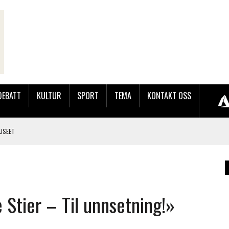
DEBATT
KULTUR
SPORT
TEMA
KONTAKT OSS
USEET
LER HUN UT PÅ SØRLANDSUTSTILLINGEN.
 LYNGDALSKURSENE
TEMNING OG STOR RESPONS
e Stier – Til unnsetning!»