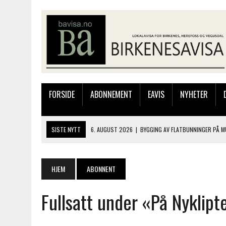
FORSIDE
ABONNEMENT
EAVIS
NYHETER
SISTE NYTT
6. AUGUST 2026
|
BYGGING AV FLATBUNNINGER PÅ M
4. AUGUST 2026
|
SILJE LØLAND STILTE UT I TOLLBODEN – NÅ STIL
4. AUGUST 2026
|
MUSIKANTER FRA BIRKELAND STORKOSTE SEG PÅ
HJEM
ABONNENT
3. AUGUST 2026
|
JAKOB FRIIS TRIO ÅPNET BIRKELIVE MED VARM S
Fullsatt under «På Nyklipt
6. AUGUST 2026
|
SOMMERÅPENT MED NY FRISØRUTSTILLING