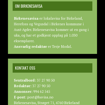
OM BIRKENESAVISA
Birkenesavisa
er lokalavisa for Birkeland,
Herefoss og Vegusdal i Birkenes kommune i
Aust-Agder. Birkenesavisa kommer ut en gang i
uka, og har et godkjent opplag på 1.030
eksemplarer.
Ansvarlig redaktør
er Terje Modal.
KONTAKT OSS
Sentralbord:
37 27 90 50
Redaktør:
37 27 90 50
Annonser:
994 62 545
E-post:
post@bavisa.no
Birkenesavisa, Strøget 71, 4760 Birkeland