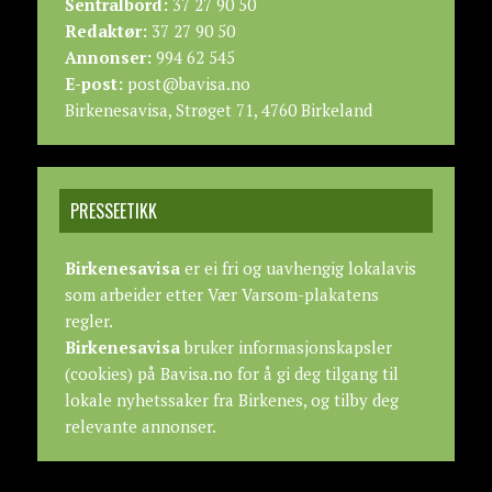
Sentralbord:
37 27 90 50
Redaktør:
37 27 90 50
Annonser:
994 62 545
E-post:
post@bavisa.no
Birkenesavisa, Strøget 71, 4760 Birkeland
PRESSEETIKK
Birkenesavisa
er ei fri og uavhengig lokalavis
som arbeider etter
Vær Varsom-plakatens
regler.
Birkenesavisa
bruker informasjonskapsler
(cookies) på Bavisa.no for å gi deg tilgang til
lokale nyhetssaker fra Birkenes, og tilby deg
relevante annonser.