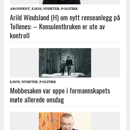
ABONNENT
,
EAVIS
,
NYHETER
,
POLITIKK
Arild Windsland (H) om nytt renseanlegg på
Tollenes: – Konsulentbruken er ute av
kontroll
EAVIS
,
NYHETER
,
POLITIKK
Mobbesaken var oppe i formannskapets
møte allerede onsdag