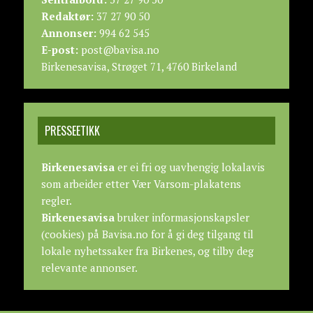
Redaktør:
37 27 90 50
Annonser:
994 62 545
E-post:
post@bavisa.no
Birkenesavisa, Strøget 71, 4760 Birkeland
PRESSEETIKK
Birkenesavisa
er ei fri og uavhengig lokalavis
som arbeider etter
Vær Varsom-plakatens
regler.
Birkenesavisa
bruker informasjonskapsler
(cookies) på Bavisa.no for å gi deg tilgang til
lokale nyhetssaker fra Birkenes, og tilby deg
relevante annonser.