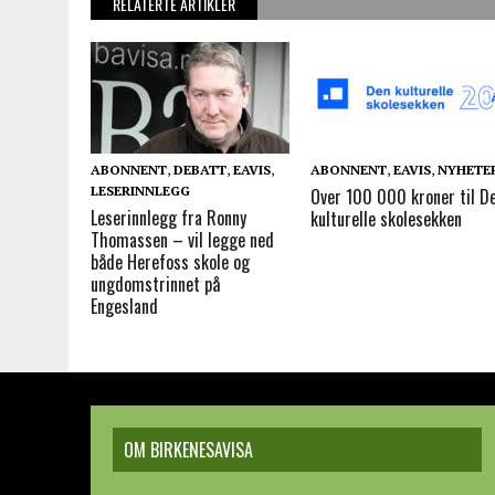
RELATERTE ARTIKLER
ABONNENT
,
DEBATT
,
EAVIS
,
ABONNENT
,
EAVIS
,
NYHETE
LESERINNLEGG
Over 100 000 kroner til D
Leserinnlegg fra Ronny
kulturelle skolesekken
Thomassen – vil legge ned
både Herefoss skole og
ungdomstrinnet på
Engesland
OM BIRKENESAVISA