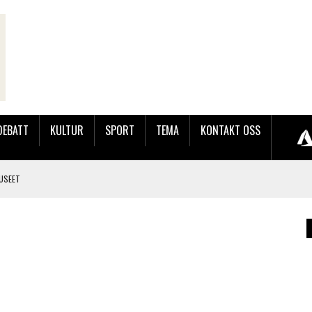
DEBATT
KULTUR
SPORT
TEMA
KONTAKT OSS
USEET
LER HUN UT PÅ SØRLANDSUTSTILLINGEN.
 LYNGDALSKURSENE
TEMNING OG STOR RESPONS