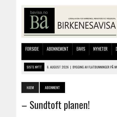
FORSIDE
ABONNEMENT
EAVIS
NYHETER
SISTE NYTT
6. AUGUST 2026
|
BYGGING AV FLATBUNNINGER PÅ M
4. AUGUST 2026
|
SILJE LØLAND STILTE UT I TOLLBODEN – NÅ STIL
4. AUGUST 2026
|
MUSIKANTER FRA BIRKELAND STORKOSTE SEG PÅ
HJEM
ABONNENT
3. AUGUST 2026
|
JAKOB FRIIS TRIO ÅPNET BIRKELIVE MED VARM S
– Sundtoft planen!
6. AUGUST 2026
|
SOMMERÅPENT MED NY FRISØRUTSTILLING