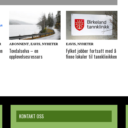
R
ABONNENT
,
EAVIS
,
NYHETER
EAVIS
,
NYHETER
en
Tovdalselva – en
Fylket jobber fortsatt med å
opplevelsesressurs
finne lokaler til tannklinikken
KONTAKT OSS