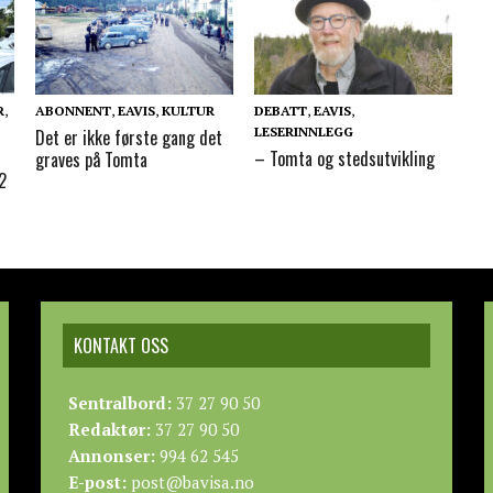
R
,
ABONNENT
,
EAVIS
,
KULTUR
DEBATT
,
EAVIS
,
LESERINNLEGG
Det er ikke første gang det
– Tomta og stedsutvikling
graves på Tomta
12
KONTAKT OSS
Sentralbord:
37 27 90 50
Redaktør:
37 27 90 50
Annonser:
994 62 545
E-post:
post@bavisa.no