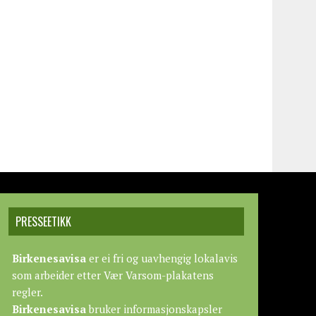
PRESSEETIKK
Birkenesavisa
er ei fri og uavhengig lokalavis
som arbeider etter
Vær Varsom-plakatens
regler.
Birkenesavisa
bruker informasjonskapsler