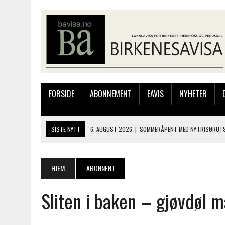
FORSIDE
ABONNEMENT
EAVIS
NYHETER
SISTE NYTT
6. AUGUST 2026
|
SOMMERÅPENT MED NY FRISØRUTS
6. AUGUST 2026
|
BYGGING AV FLATBUNNINGER PÅ MUSEET
4. AUGUST 2026
|
SILJE LØLAND STILTE UT I TOLLBODEN – NÅ STIL
HJEM
ABONNENT
4. AUGUST 2026
|
MUSIKANTER FRA BIRKELAND STORKOSTE SEG PÅ
Sliten i baken – gjøvdøl 
6. AUGUST 2026
|
FRA BARNDOMSMINNER TIL NYE OPPLEVELSER PÅ F