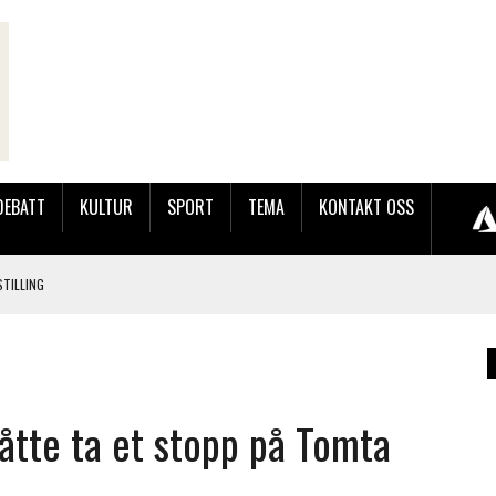
DEBATT
KULTUR
SPORT
TEMA
KONTAKT OSS
TILLING
LER HUN UT PÅ SØRLANDSUTSTILLINGEN.
 LYNGDALSKURSENE
måtte ta et stopp på Tomta
LAKK GÅRD