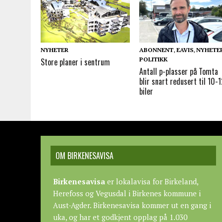
NYHETER
ABONNENT
,
EAVIS
,
NYHETE
POLITIKK
Store planer i sentrum
Antall p-plasser på Tomta
blir snart redusert til 10-
biler
OM BIRKENESAVISA
Birkenesavisa
er lokalavisa for Birkeland,
Herefoss og Vegusdal i Birkenes kommune i
Aust-Agder. Birkenesavisa kommer ut en gang i
uka, og har et godkjent opplag på 1.030