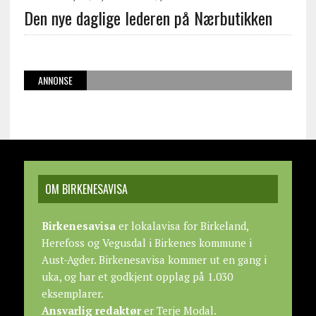
Den nye daglige lederen på Nærbutikken
ANNONSE
OM BIRKENESAVISA
Birkenesavisa
er lokalavisa for Birkeland,
Herefoss og Vegusdal i Birkenes kommune i
Aust-Agder. Birkenesavisa kommer ut en gang i
uka, og har et godkjent opplag på 1.030
eksemplarer.
Ansvarlig redaktør
er Terje Modal.