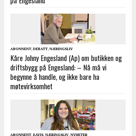
på Engesland
ABONNENT
,
DEBATT
,
NÆRINGSLIV
Kåre Johny Engesland (Ap) om butikken og
driftsbygg på Engesland: – Nå må vi
begynne å handle, og ikke bare ha
møtevirksomhet
ABONNENT
,
EAVIS
,
NÆRINGSLIV
,
NYHETER