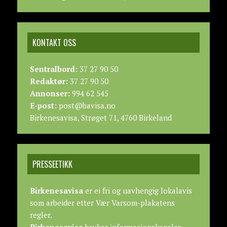
KONTAKT OSS
Sentralbord:
37 27 90 50
Redaktør:
37 27 90 50
Annonser:
994 62 545
E-post:
post@bavisa.no
Birkenesavisa, Strøget 71, 4760 Birkeland
PRESSEETIKK
Birkenesavisa
er ei fri og uavhengig lokalavis
som arbeider etter
Vær Varsom-plakatens
regler.