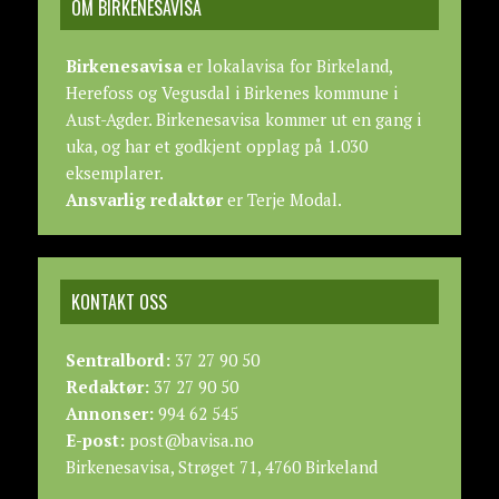
OM BIRKENESAVISA
Birkenesavisa
er lokalavisa for Birkeland,
Herefoss og Vegusdal i Birkenes kommune i
Aust-Agder. Birkenesavisa kommer ut en gang i
uka, og har et godkjent opplag på 1.030
eksemplarer.
Ansvarlig redaktør
er Terje Modal.
KONTAKT OSS
Sentralbord:
37 27 90 50
Redaktør:
37 27 90 50
Annonser:
994 62 545
E-post:
post@bavisa.no
Birkenesavisa, Strøget 71, 4760 Birkeland