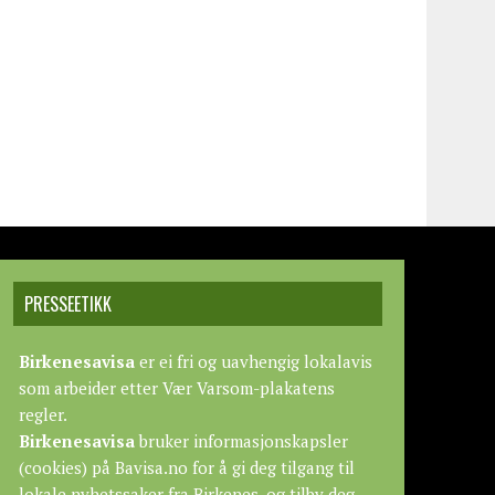
PRESSEETIKK
Birkenesavisa
er ei fri og uavhengig lokalavis
som arbeider etter
Vær Varsom-plakatens
regler.
Birkenesavisa
bruker informasjonskapsler
(cookies) på Bavisa.no for å gi deg tilgang til
lokale nyhetssaker fra Birkenes, og tilby deg