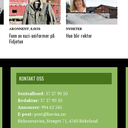
ABONNENT
,
EAVIS
NYHETER
t
Funn av nazi-uniformer på
Hun blir rektor
Fidjetun
KONTAKT OSS
Sentralbord:
37 27 90 50
Redaktør:
37 27 90 50
Annonser:
994 62 545
E-post:
post@bavisa.no
Birkenesavisa, Strøget 71, 4760 Birkeland