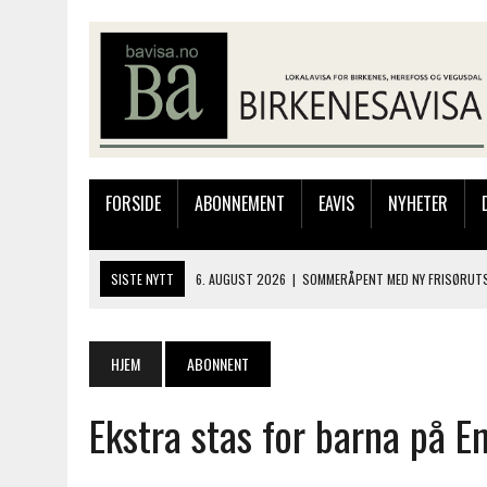
FORSIDE
ABONNEMENT
EAVIS
NYHETER
SISTE NYTT
6. AUGUST 2026
|
SOMMERÅPENT MED NY FRISØRUTS
6. AUGUST 2026
|
BYGGING AV FLATBUNNINGER PÅ MUSEET
4. AUGUST 2026
|
SILJE LØLAND STILTE UT I TOLLBODEN – NÅ STIL
HJEM
ABONNENT
4. AUGUST 2026
|
MUSIKANTER FRA BIRKELAND STORKOSTE SEG PÅ
Ekstra stas for barna på E
6. AUGUST 2026
|
FRA BARNDOMSMINNER TIL NYE OPPLEVELSER PÅ F