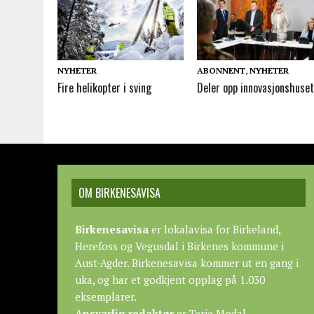
NYHETER
ABONNENT
,
NYHETER
Fire helikopter i sving
Deler opp innovasjonshuse
OM BIRKENESAVISA
Birkenesavisa
er lokalavisa for Birkeland,
Herefoss og Vegusdal i Birkenes kommune i
Aust-Agder. Birkenesavisa kommer ut en gang i
uka, og har et godkjent opplag på 1.030
eksemplarer.
Ansvarlig redaktør
er Terje Modal.