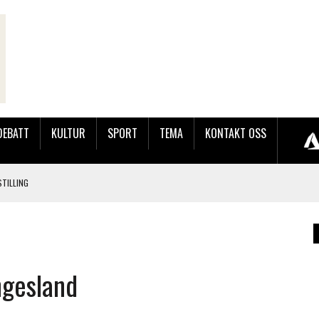
DEBATT
KULTUR
SPORT
TEMA
KONTAKT OSS
TILLING
LER HUN UT PÅ SØRLANDSUTSTILLINGEN.
 LYNGDALSKURSENE
ngesland
LAKK GÅRD