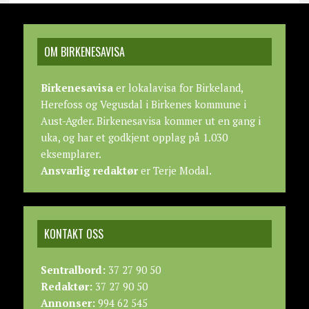
OM BIRKENESAVISA
Birkenesavisa
er lokalavisa for Birkeland,
Herefoss og Vegusdal i Birkenes kommune i
Aust-Agder. Birkenesavisa kommer ut en gang i
uka, og har et godkjent opplag på 1.030
eksemplarer.
Ansvarlig redaktør
er Terje Modal.
KONTAKT OSS
Sentralbord:
37 27 90 50
Redaktør:
37 27 90 50
Annonser:
994 62 545