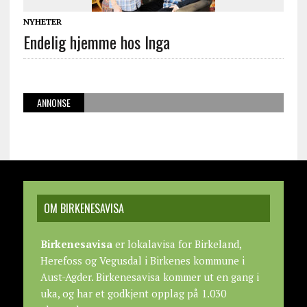
NYHETER
Endelig hjemme hos Inga
ANNONSE
OM BIRKENESAVISA
Birkenesavisa
er lokalavisa for Birkeland,
Herefoss og Vegusdal i Birkenes kommune i
Aust-Agder. Birkenesavisa kommer ut en gang i
uka, og har et godkjent opplag på 1.030