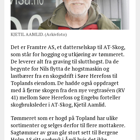
KJETIL AAMLID. (Arkivfoto)
Det er Framtre AS, et datterselskap til AT-Skog,
som står for hogging og utkjøring av tømmeret.
De leverer alt fra graving til slutthogst. Da de
begynte for Nils flytta de hogstmaskin og
lastbærer fra en skogsdrift i Søre Herefoss til
Toplands eiendom. De hadde også oppdraget
med å fjerne skogen fra den nye vegtraséen (RV
41) mellom Søre Herefoss og Engebu forteller
skogbruksleder i AT-Skog, Kjetil Aamlid.
Tømmeret som er hogd på Topland har ulike
sortimenter og selges derfor til flere mottakere.
Sagtømmer av gran går stort sett til Bergene
Holm AS sitt sagbruk i Åmli hvis det ikke