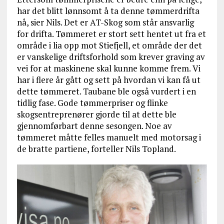
har det blitt lønnsomt å ta denne tømmerdrifta
nå, sier Nils. Det er AT-Skog som står ansvarlig
for drifta. Tømmeret er stort sett hentet ut fra et
område i lia opp mot Stiefjell, et område der det
er vanskelige driftsforhold som krever graving av
vei for at maskinene skal kunne komme frem. Vi
har i flere år gått og sett på hvordan vi kan få ut
dette tømmeret. Taubane ble også vurdert i en
tidlig fase. Gode tømmerpriser og flinke
skogsentreprenører gjorde til at dette ble
gjennomførbart denne sesongen. Noe av
tømmeret måtte felles manuelt med motorsag i
de bratte partiene, forteller Nils Topland.