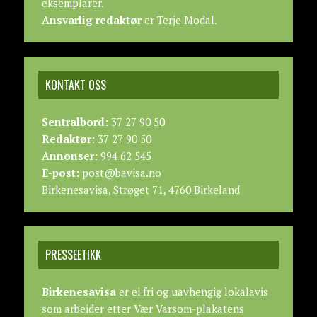
eksemplarer.
Ansvarlig redaktør
er Terje Modal.
KONTAKT OSS
Sentralbord:
37 27 90 50
Redaktør:
37 27 90 50
Annonser:
994 62 545
E-post:
post@bavisa.no
Birkenesavisa, Strøget 71, 4760 Birkeland
PRESSEETIKK
Birkenesavisa
er ei fri og uavhengig lokalavis
som arbeider etter
Vær Varsom-plakatens