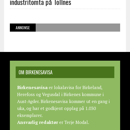
industritomta på Tollnes
ANNONSE
OM BIRKENESAVISA
Birkenesavisa
er lokalavisa for Birkeland,
Herefoss og Vegusdal i Birkenes kommune i
Aust-Agder. Birkenesavisa kommer ut en gang i
uka, og har et godkjent opplag på 1.030
eksemplarer.
Ansvarlig redaktør
er Terje Modal.