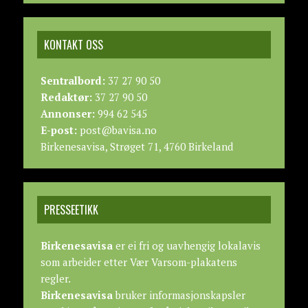
KONTAKT OSS
Sentralbord:
37 27 90 50
Redaktør:
37 27 90 50
Annonser:
994 62 545
E-post:
post@bavisa.no
Birkenesavisa, Strøget 71, 4760 Birkeland
PRESSEETIKK
Birkenesavisa
er ei fri og uavhengig lokalavis
som arbeider etter
Vær Varsom-plakatens
regler.
Birkenesavisa
bruker informasjonskapsler