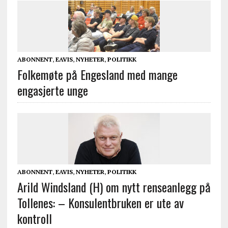
ABONNENT
,
EAVIS
,
NYHETER
,
POLITIKK
Folkemøte på Engesland med mange
engasjerte unge
ABONNENT
,
EAVIS
,
NYHETER
,
POLITIKK
Arild Windsland (H) om nytt renseanlegg på
Tollenes: – Konsulentbruken er ute av
kontroll