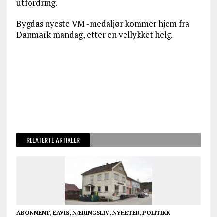
utfordring.
Bygdas nyeste VM -medaljør kommer hjem fra
Danmark mandag, etter en vellykket helg.
RELATERTE ARTIKLER
ABONNENT
,
EAVIS
,
NÆRINGSLIV
,
NYHETER
,
POLITIKK