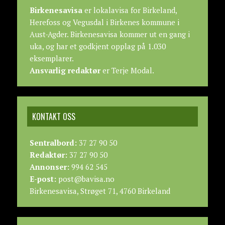
Birkenesavisa
er lokalavisa for Birkeland,
Herefoss og Vegusdal i Birkenes kommune i
Aust-Agder. Birkenesavisa kommer ut en gang i
uka, og har et godkjent opplag på 1.030
eksemplarer.
Ansvarlig redaktør
er Terje Modal.
KONTAKT OSS
Sentralbord:
37 27 90 50
Redaktør:
37 27 90 50
Annonser:
994 62 545
E-post:
post@bavisa.no
Birkenesavisa, Strøget 71, 4760 Birkeland