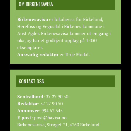
OM BIRKENESAVISA
Birkenesavisa
er lokalavisa for Birkeland,
Herefoss og Vegusdal i Birkenes kommune i
Aust-Agder. Birkenesavisa kommer ut en gang i
uka, og har et godkjent opplag på 1.030
eksemplarer.
Ansvarlig redaktør
er Terje Modal.
KONTAKT OSS
Sentralbord:
37 27 90 50
Redaktør:
37 27 90 50
Annonser:
994 62 545
E-post:
post@bavisa.no
Birkenesavisa, Strøget 71, 4760 Birkeland