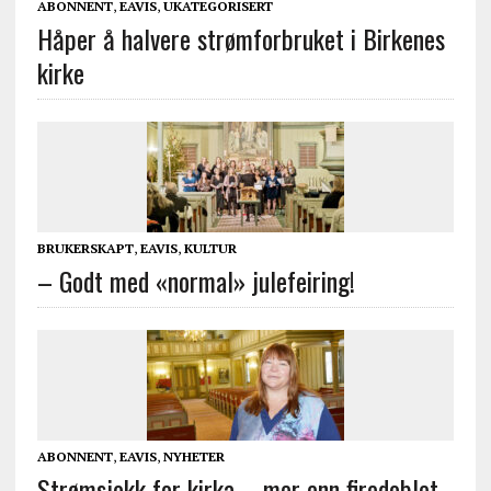
ABONNENT
,
EAVIS
,
UKATEGORISERT
Håper å halvere strømforbruket i Birkenes
kirke
BRUKERSKAPT
,
EAVIS
,
KULTUR
– Godt med «normal» julefeiring!
ABONNENT
,
EAVIS
,
NYHETER
Strømsjokk for kirka – mer enn firedoblet