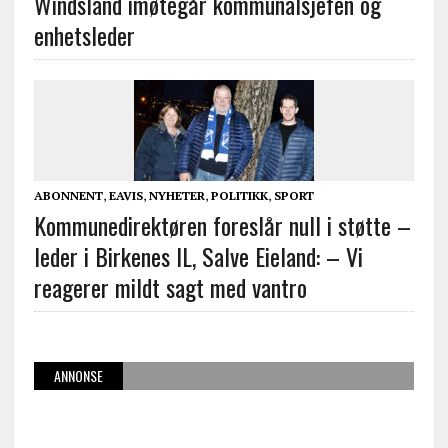
Windsland imøtegår kommunalsjefen og
enhetsleder
ABONNENT
,
EAVIS
,
NYHETER
,
POLITIKK
,
SPORT
Kommunedirektøren foreslår null i støtte –
leder i Birkenes IL, Salve Eieland: – Vi
reagerer mildt sagt med vantro
ANNONSE