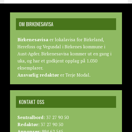
OM BIRKENESAVISA
Birkenesavisa
er lokalavisa for Birkeland,
Herefoss og Vegusdal i Birkenes kommune i
Aust-Agder. Birkenesavisa kommer ut en gang i
uka, og har et godkjent opplag på 1.030
eksemplarer.
Ansvarlig redaktør
er Terje Modal.
KONTAKT OSS
Sentralbord:
37 27 90 50
Redaktør:
37 27 90 50
Annonser:
994 62 545