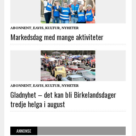
ABONNENT
,
EAVIS
,
KULTUR
,
NYHETER
Markedsdag med mange aktiviteter
ABONNENT
,
EAVIS
,
KULTUR
,
NYHETER
Gladnyhet – det kan bli Birkelandsdager
tredje helga i august
ANNONSE