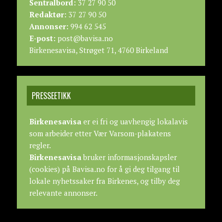
Sentralbord:
37 27 90 50
Redaktør:
37 27 90 50
Annonser:
994 62 545
E-post:
post@bavisa.no
Birkenesavisa, Strøget 71, 4760 Birkeland
PRESSEETIKK
Birkenesavisa
er ei fri og uavhengig lokalavis
som arbeider etter
Vær Varsom-plakatens
regler.
Birkenesavisa
bruker informasjonskapsler
(cookies) på Bavisa.no for å gi deg tilgang til
lokale nyhetssaker fra Birkenes, og tilby deg
relevante annonser.