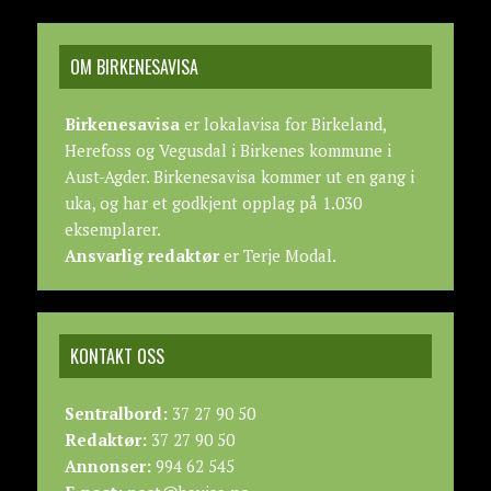
OM BIRKENESAVISA
Birkenesavisa
er lokalavisa for Birkeland,
Herefoss og Vegusdal i Birkenes kommune i
Aust-Agder. Birkenesavisa kommer ut en gang i
uka, og har et godkjent opplag på 1.030
eksemplarer.
Ansvarlig redaktør
er Terje Modal.
KONTAKT OSS
Sentralbord:
37 27 90 50
Redaktør:
37 27 90 50
Annonser:
994 62 545