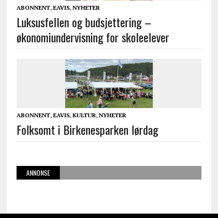
ABONNENT
,
EAVIS
,
NYHETER
Luksusfellen og budsjettering –
økonomiundervisning for skoleelever
ABONNENT
,
EAVIS
,
KULTUR
,
NYHETER
Folksomt i Birkenesparken lørdag
ANNONSE