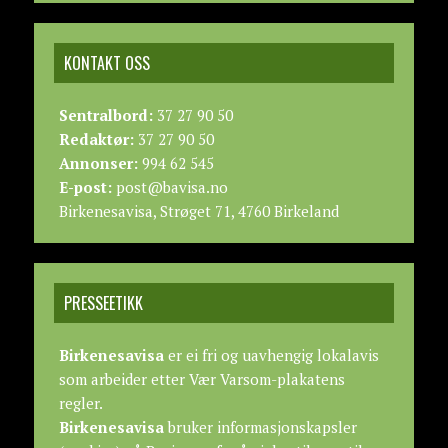
KONTAKT OSS
Sentralbord:
37 27 90 50
Redaktør:
37 27 90 50
Annonser:
994 62 545
E-post:
post@bavisa.no
Birkenesavisa, Strøget 71, 4760 Birkeland
PRESSEETIKK
Birkenesavisa
er ei fri og uavhengig lokalavis
som arbeider etter
Vær Varsom-plakatens
regler.
Birkenesavisa
bruker informasjonskapsler