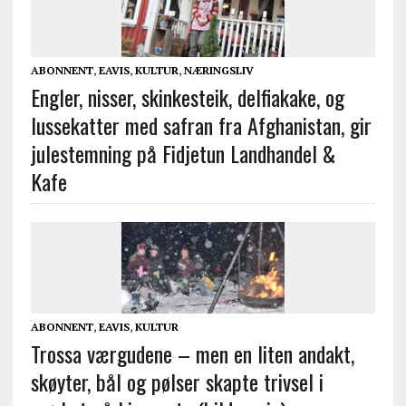
ABONNENT
,
EAVIS
,
KULTUR
,
NÆRINGSLIV
Engler, nisser, skinkesteik, delfiakake, og
lussekatter med safran fra Afghanistan, gir
julestemning på Fidjetun Landhandel &
Kafe
ABONNENT
,
EAVIS
,
KULTUR
Trossa værgudene – men en liten andakt,
skøyter, bål og pølser skapte trivsel i