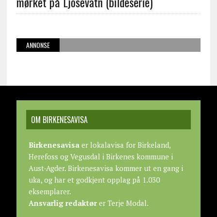
mørket på Ljosevatn (bildeserie)
ANNONSE
OM BIRKENESAVISA
Birkenesavisa
er lokalavisa for Birkeland,
Herefoss og Vegusdal i Birkenes kommune i
Aust-Agder. Birkenesavisa kommer ut en gang i
uka, og har et godkjent opplag på 1.030
eksemplarer.
Ansvarlig redaktør
er Terje Modal.