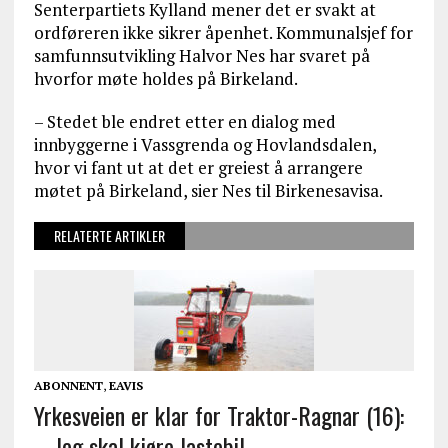
Senterpartiets Kylland mener det er svakt at
ordføreren ikke sikrer åpenhet. Kommunalsjef for
samfunnsutvikling Halvor Nes har svaret på
hvorfor møte holdes på Birkeland.
– Stedet ble endret etter en dialog med
innbyggerne i Vassgrenda og Hovlandsdalen,
hvor vi fant ut at det er greiest å arrangere
møtet på Birkeland, sier Nes til Birkenesavisa.
RELATERTE ARTIKLER
ABONNENT
,
EAVIS
Yrkesveien er klar for Traktor-Ragnar (16):
– Jeg skal kjøre lastebil