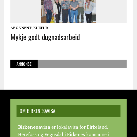
ABONNENT
,
KULTUR
Mykje godt dugnadsarbeid
ANNONSE
OM BIRKENESAVISA
Birkenesavisa
er lokalavisa for Birkeland,
Herefoss og Vegusdal i Birkenes kommune i