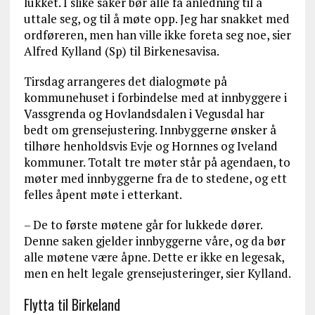
lukket. I slike saker bør alle få anledning til å
uttale seg, og til å møte opp. Jeg har snakket med
ordføreren, men han ville ikke foreta seg noe, sier
Alfred Kylland (Sp) til Birkenesavisa.
Tirsdag arrangeres det dialogmøte på
kommunehuset i forbindelse med at innbyggere i
Vassgrenda og Hovlandsdalen i Vegusdal har
bedt om grensejustering. Innbyggerne ønsker å
tilhøre henholdsvis Evje og Hornnes og Iveland
kommuner. Totalt tre møter står på agendaen, to
møter med innbyggerne fra de to stedene, og ett
felles åpent møte i etterkant.
– De to første møtene går for lukkede dører.
Denne saken gjelder innbyggerne våre, og da bør
alle møtene være åpne. Dette er ikke en legesak,
men en helt legale grensejusteringer, sier Kylland.
Flytta til Birkeland