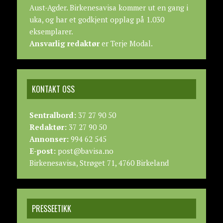
Aust-Agder. Birkenesavisa kommer ut en gang i
uka, og har et godkjent opplag på 1.030
eksemplarer.
Ansvarlig redaktør
er Terje Modal.
KONTAKT OSS
Sentralbord:
37 27 90 50
Redaktør:
37 27 90 50
Annonser:
994 62 545
E-post:
post@bavisa.no
Birkenesavisa, Strøget 71, 4760 Birkeland
PRESSEETIKK