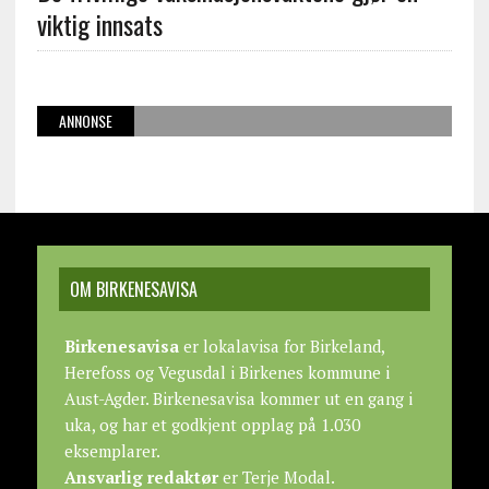
viktig innsats
ANNONSE
OM BIRKENESAVISA
Birkenesavisa
er lokalavisa for Birkeland,
Herefoss og Vegusdal i Birkenes kommune i
Aust-Agder. Birkenesavisa kommer ut en gang i
uka, og har et godkjent opplag på 1.030
eksemplarer.
Ansvarlig redaktør
er Terje Modal.