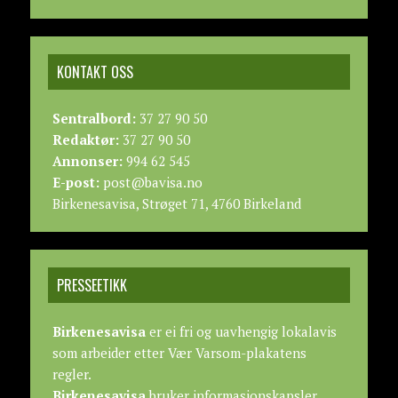
KONTAKT OSS
Sentralbord:
37 27 90 50
Redaktør:
37 27 90 50
Annonser:
994 62 545
E-post:
post@bavisa.no
Birkenesavisa, Strøget 71, 4760 Birkeland
PRESSEETIKK
Birkenesavisa
er ei fri og uavhengig lokalavis
som arbeider etter
Vær Varsom-plakatens
regler.
Birkenesavisa
bruker informasjonskapsler