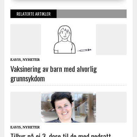
RELATERTE ARTIKLER
EAVIS
,
NYHETER
Vaksinering av barn med alvorlig
grunnsykdom
EAVIS
,
NYHETER
Tilbyr nå ei 3. dose til de med nedsatt