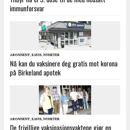
immunforsvar
ABONNENT
,
EAVIS
,
NYHETER
Nå kan du vaksinere deg gratis mot korona
på Birkeland apotek
ABONNENT
,
EAVIS
,
NYHETER
De frivillige vaksinasjonsvaktene gjør en