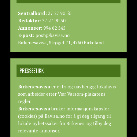
Sentralbord:
37 27 90 50
Redaktør:
37 27 90 50
Annonser:
994 62 545
E-post:
post@bavisa.no
Birkenesavisa, Strøget 71, 4760 Birkeland
PRESSEETIKK
Birkenesavisa
er ei fri og uavhengig lokalavis
som arbeider etter
Vær Varsom-plakatens
regler.
Birkenesavisa
bruker informasjonskapsler
(cookies) på Bavisa.no for å gi deg tilgang til
lokale nyhetssaker fra Birkenes, og tilby deg
relevante annonser.