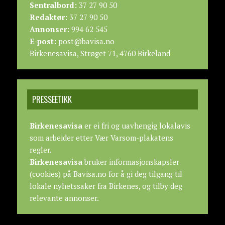
Sentralbord:
37 27 90 50
Redaktør:
37 27 90 50
Annonser:
994 62 545
E-post:
post@bavisa.no
Birkenesavisa, Strøget 71, 4760 Birkeland
PRESSEETIKK
Birkenesavisa
er ei fri og uavhengig lokalavis
som arbeider etter
Vær Varsom-plakatens
regler.
Birkenesavisa
bruker informasjonskapsler
(cookies) på Bavisa.no for å gi deg tilgang til
lokale nyhetssaker fra Birkenes, og tilby deg
relevante annonser.