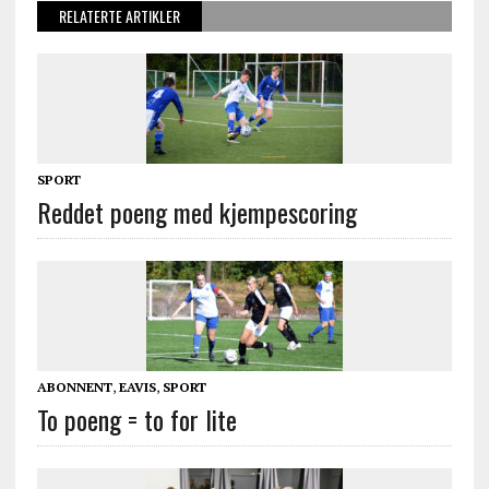
RELATERTE ARTIKLER
SPORT
Reddet poeng med kjempescoring
ABONNENT
,
EAVIS
,
SPORT
To poeng = to for lite