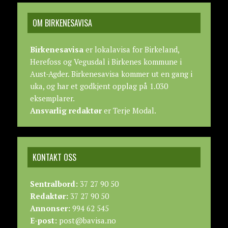
OM BIRKENESAVISA
Birkenesavisa
er lokalavisa for Birkeland,
Herefoss og Vegusdal i Birkenes kommune i
Aust-Agder. Birkenesavisa kommer ut en gang i
uka, og har et godkjent opplag på 1.030
eksemplarer.
Ansvarlig redaktør
er Terje Modal.
KONTAKT OSS
Sentralbord:
37 27 90 50
Redaktør:
37 27 90 50
Annonser:
994 62 545
E-post:
post@bavisa.no