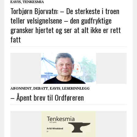
EAVIS
,
TENKESMIA
Torbjørn Bjorvatn: – De sterkeste i troen
teller velsignelsene – den gudfryktige
gransker hjertet og ser at alt ikke er rett
fatt
ABONNENT
,
DEBATT
,
EAVIS
,
LESERINNLEGG
– Åpent brev til Ordføreren