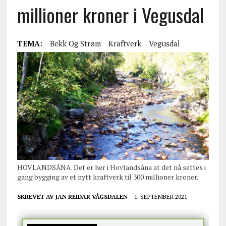
millioner kroner i Vegusdal
TEMA:
Bekk Og Strøm
Kraftverk
Vegusdal
HOVLANDSÅNA. Det er her i Hovlandsåna at det nå settes i
gang bygging av et nytt kraftverk til 300 millioner kroner.
SKREVET AV
JAN REIDAR VÅGSDALEN
1. SEPTEMBER 2021