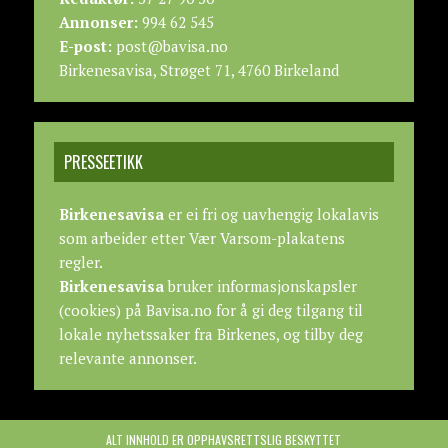
Annonser:
994 62 545
E-post:
post@bavisa.no
Birkenesavisa, Strøget 71, 4760 Birkeland
PRESSEETIKK
Birkenesavisa
er ei fri og uavhengig lokalavis
som arbeider etter
Vær Varsom-plakatens
regler.
Birkenesavisa
bruker informasjonskapsler
(cookies) på Bavisa.no for å gi deg tilgang til
lokale nyhetssaker fra Birkenes, og tilby deg
relevante annonser.
ALT INNHOLD ER OPPHAVSRETTSLIG BESKYTTET