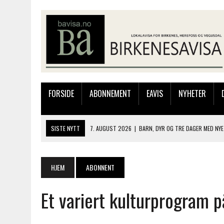
FORSIDE
ABONNEMENT
EAVIS
NYHETER
SISTE NYTT
7. AUGUST 2026
|
BARN, DYR OG TRE DAGER MED NYE
6. AUGUST 2026
|
FRA BARNDOMSMINNER TIL NYE OPPLEVELSER PÅ F
6. AUGUST 2026
|
SOMMERÅPENT MED NY FRISØRUTSTILLING
HJEM
ABONNENT
6. AUGUST 2026
|
BYGGING AV FLATBUNNINGER PÅ MUSEET
Et variert kulturprogram p
7. AUGUST 2026
|
FLYTTER PRODUKSJONEN TIL OSLO: FLERE MISTER 