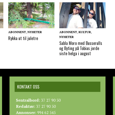
ABONNENT
,
NYHETER
ABONNENT
,
KULTUR
,
NYHETER
Rykka ut til juletre
Sabla Moro med Busserulls
og Byting på Tobias jorde
siste helga i august
KONTAKT OSS
Sentralbord:
37 27 90 50
Redaktør:
37 27 90 50
Annonser:
994 62 545