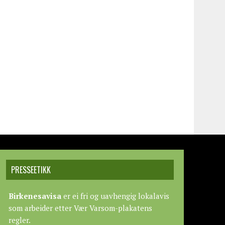
PRESSEETIKK
Birkenesavisa
er ei fri og uavhengig lokalavis
som arbeider etter
Vær Varsom-plakatens
regler.