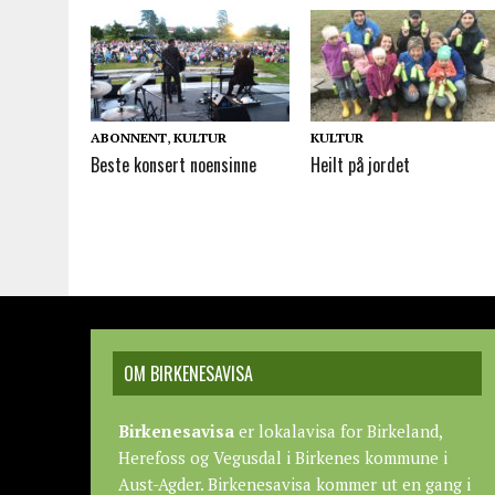
ABONNENT
,
KULTUR
KULTUR
Beste konsert noensinne
Heilt på jordet
OM BIRKENESAVISA
Birkenesavisa
er lokalavisa for Birkeland,
Herefoss og Vegusdal i Birkenes kommune i
Aust-Agder. Birkenesavisa kommer ut en gang i