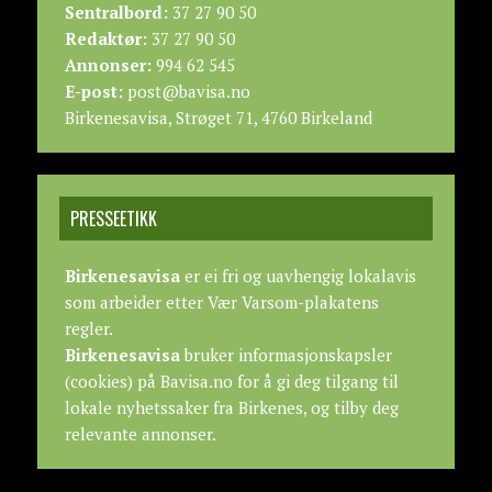
Sentralbord:
37 27 90 50
Redaktør:
37 27 90 50
Annonser:
994 62 545
E-post:
post@bavisa.no
Birkenesavisa, Strøget 71, 4760 Birkeland
PRESSEETIKK
Birkenesavisa
er ei fri og uavhengig lokalavis
som arbeider etter
Vær Varsom-plakatens
regler.
Birkenesavisa
bruker informasjonskapsler
(cookies) på Bavisa.no for å gi deg tilgang til
lokale nyhetssaker fra Birkenes, og tilby deg
relevante annonser.