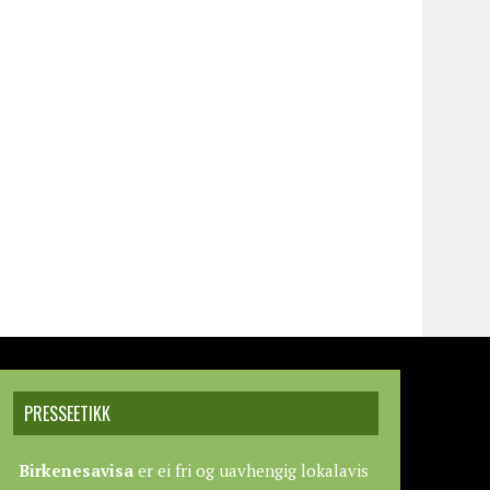
PRESSEETIKK
Birkenesavisa
er ei fri og uavhengig lokalavis