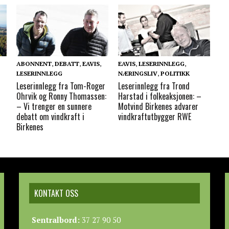
ABONNENT
,
DEBATT
,
EAVIS
,
EAVIS
,
LESERINNLEGG
,
LESERINNLEGG
NÆRINGSLIV
,
POLITIKK
Leserinnlegg fra Tom-Roger
Leserinnlegg fra Trond
Ohrvik og Ronny Thomassen:
Harstad i folkeaksjonen: –
– Vi trenger en sunnere
Motvind Birkenes advarer
debatt om vindkraft i
vindkraftutbygger RWE
Birkenes
KONTAKT OSS
Sentralbord:
37 27 90 50