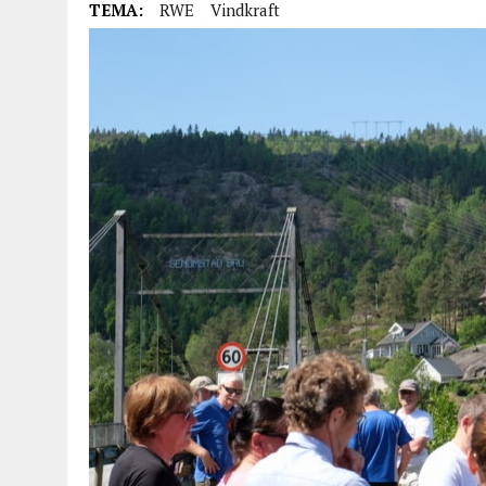
TEMA:
RWE
Vindkraft