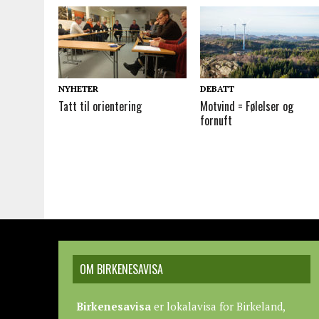
NYHETER
DEBATT
Tatt til orientering
Motvind = Følelser og
fornuft
OM BIRKENESAVISA
Birkenesavisa
er lokalavisa for Birkeland,