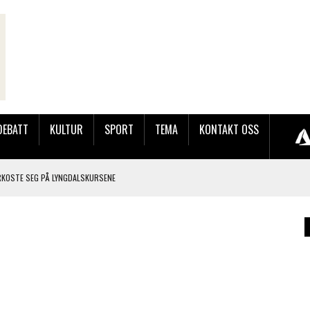
DEBATT
KULTUR
SPORT
TEMA
KONTAKT OSS
RKOSTE SEG PÅ LYNGDALSKURSENE
TEMNING OG STOR RESPONS
GEBASAREN PÅ RUGSLAND SAMLET HUNDREVIS AV GJESTER
LER HUN UT PÅ SØRLANDSUTSTILLINGEN.