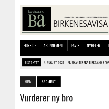
FORSIDE
ABONNEMENT
EAVIS
NYHETER
SISTE NYTT
4. AUGUST 2026
|
MUSIKANTER FRA BIRKELAND STO
4. AUGUST 2026
|
HOMME KLAR FOR KONGELAGET!
3. AUGUST 2026
|
JAKOB FRIIS TRIO ÅPNET BIRKELIVE MED VARM S
HJEM
ABONNENT
3. AUGUST 2026
|
333.000 KRONER TIL SKOLEPROSJEKT I PERU: HA
Vurderer ny bro
4. AUGUST 2026
|
SILJE LØLAND STILTE UT I TOLLBODEN – NÅ STIL