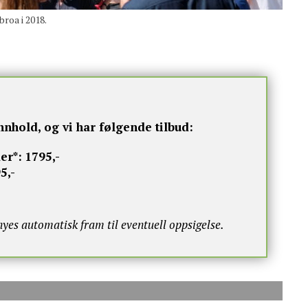
oa i 2018.
nnhold, og vi har følgende tilbud:
er*:
1795,-
5,-
s automatisk fram til eventuell oppsigelse.