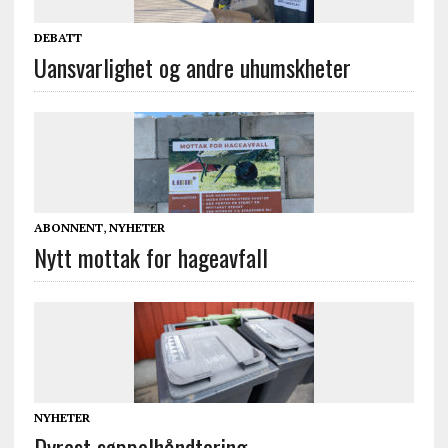
DEBATT
Uansvarlighet og andre uhumskheter
ABONNENT
,
NYHETER
Nytt mottak for hageavfall
NYHETER
Dyrest søppelhåndtering