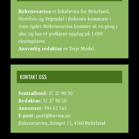
Birkenesavisa
er lokalavisa for Birkeland,
Herefoss og Vegusdal i Birkenes kommune i
Aust-Agder. Birkenesavisa kommer ut en gang i
uka, og har et godkjent opplag på 1.030
eksemplarer.
Ansvarlig redaktør
er Terje Modal.
KONTAKT OSS
Sentralbord:
37 27 90 50
Redaktør:
37 27 90 50
Annonser:
994 62 545
E-post:
post@bavisa.no
Birkenesavisa, Strøget 71, 4760 Birkeland