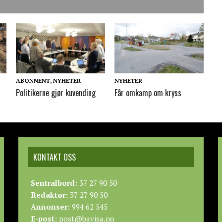
ABONNENT
,
NYHETER
NYHETER
Politikerne gjør kuvending
Får omkamp om kryss
KONTAKT OSS
Sentralbord:
37 27 90 50
Redaktør:
37 27 90 50
Annonser:
994 62 545
E-post:
post@bavisa.no