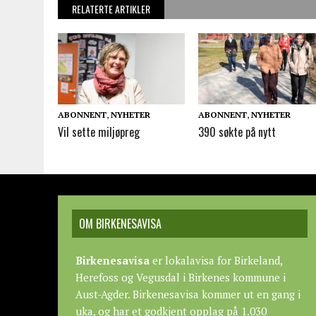
RELATERTE ARTIKLER
ABONNENT
,
NYHETER
ABONNENT
,
NYHETER
Vil sette miljøpreg
390 søkte på nytt
OM BIRKENESAVISA
Birkenesavisa
er lokalavisa for Birkeland,
Herefoss og Vegusdal i Birkenes kommune i
Aust-Agder. Birkenesavisa kommer ut en gang i
uka, og har et godkjent opplag på 1.030