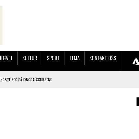
DEBATT
KULTUR
SPORT
TEMA
KONTAKT OSS
RKOSTE SEG PÅ LYNGDALSKURSENE
TEMNING OG STOR RESPONS
GEBASAREN PÅ RUGSLAND SAMLET HUNDREVIS AV GJESTER
LER HUN UT PÅ SØRLANDSUTSTILLINGEN.