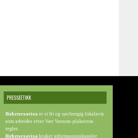
PRESSEETIKK
Birkenesavisa
er ei fri og uavhengig lokalavis
som arbeider etter
Vær Varsom-plakatens
regler.
Birkenesavisa
bruker informasjonskapsler