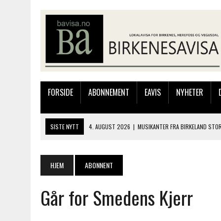
FORSIDE
ABONNEMENT
EAVIS
NYHETER
SISTE NYTT
4. AUGUST 2026
|
MUSIKANTER FRA BIRKELAND STO
3. AUGUST 2026
|
JAKOB FRIIS TRIO ÅPNET BIRKELIVE MED VARM S
3. AUGUST 2026
|
333.000 KRONER TIL SKOLEPROSJEKT I PERU: HA
HJEM
ABONNENT
28. JULI 2026
|
JAKOB FRIIS TRIO KOMMER TIL BIRKELAND SØNDAG
Går for Smedens Kjerr
4. AUGUST 2026
|
SILJE LØLAND STILTE UT I TOLLBODEN – NÅ STIL