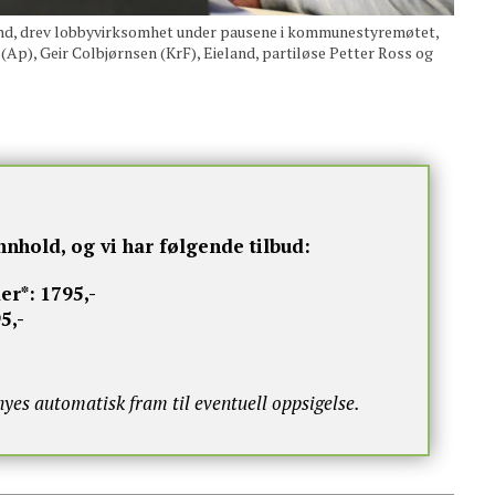
and, drev lobbyvirksomhet under pausene i kommunestyremøtet,
 (Ap), Geir Colbjørnsen (KrF), Eieland, partiløse Petter Ross og
nnhold, og vi har følgende tilbud:
er*:
1795,-
5,-
s automatisk fram til eventuell oppsigelse.