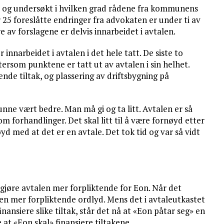
, og undersøkt i hvilken grad rådene fra kommunens
 25 foreslåtte endringer fra advokaten er under ti av
e av forslagene er delvis innarbeidet i avtalen.
 innarbeidet i avtalen i det hele tatt. De siste to
ttersom punktene er tatt ut av avtalen i sin helhet.
nde tiltak, og plassering av driftsbygning på
unne vært bedre. Man må gi og ta litt. Avtalen er så
om forhandlinger. Det skal litt til å være fornøyd etter
yd med at det er en avtale. Det tok tid og var så vidt
gjøre avtalen mer forpliktende for Eon. Når det
 en mer forpliktende ordlyd. Mens det i avtaleutkastet
finansiere slike tiltak, står det nå at «Eon påtar seg» en
 at «Eon skal» finansiere tiltakene.