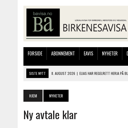
FORSIDE
ABONNEMENT
EAVIS
NYHETER
SISTE NYTT
8. AUGUST 2026
|
ELIAS HAR REGELRETT HERJA PÅ B
7. AUGUST 2026
|
FLYTTER PRODUKSJONEN TIL OSLO: FLERE MISTER 
7. AUGUST 2026
|
BARN, DYR OG TRE DAGER MED NYE OPPLEVELSER
HJEM
NYHETER
6. AUGUST 2026
|
FRA BARNDOMSMINNER TIL NYE OPPLEVELSER PÅ F
Ny avtale klar
8. AUGUST 2026
|
TRE DAGER MED MARKEDER, MUSIKK OG FOLKEFEST