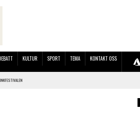
DEBATT
KULTUR
SPORT
TEMA
KONTAKT OSS
LINKFESTIVALEN
JOBBEN VED SYNKRON MEDIA
LAKK GÅRD