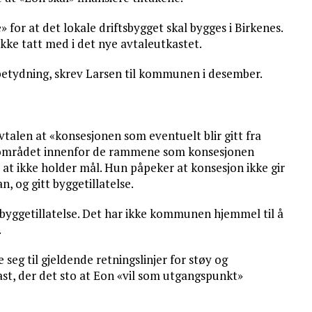
» for at det lokale driftsbygget skal bygges i Birkenes.
ikke tatt med i det nye avtaleutkastet.
n betydning, skrev Larsen til kommunen i desember.
avtalen at «konsesjonen som eventuelt blir gitt fra
 i området innenfor de rammene som konsesjonen
 at ikke holder mål. Hun påpeker at konsesjon ikke gir
n, og gitt byggetillatelse.
i byggetillatelse. Det har ikke kommunen hjemmel til å
.
 seg til gjeldende retningslinjer for støy og
kast, der det sto at Eon «vil som utgangspunkt»