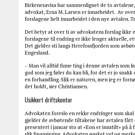
Birkenesavisa har sammenlignet de to avtalene
advokat, Erna M. Larsen er innarbeidet. Av over
forslagene helt innarbeidet i den nye avtalen. Tr
Det betyr at over ti av advokatens forslag ikke er
forslagene til endring er ikke lenger aktuelle, e
Det gjelder sti langs Herefossfjorden som avbøte
Engesland.
– Man vil alltid finne ting i denne avtalen som k
god som jeg føler du kan bli, for det er jo snakk 
en forhandling. Slik er naturen, men jeg er fornø
det holdt, sier Christiansen.
Usikkert driftskontor
Advokaten foreslo en rekke endringer som skal 
gjelder de avbøtende tiltakene har avtalen fått
presentert i januar sto at «Eon er innstilt» på å 
slik finansiering. Advokaten ønsket vel og merke