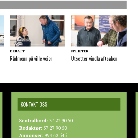
DEBATT
NYHETER
Rådmenn på ville veier
Utsetter vindkraftsaken
KONTAKT OSS
Sentralbord:
37 27 90 50
Redaktør:
37 27 90 50
Annonser:
994 62 545