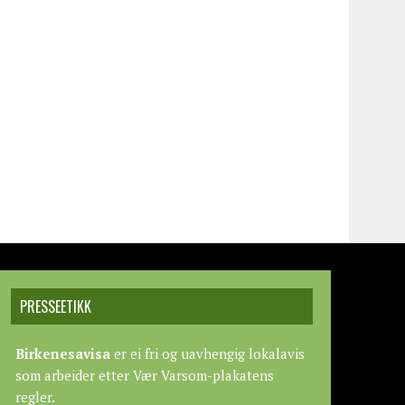
PRESSEETIKK
Birkenesavisa
er ei fri og uavhengig lokalavis
som arbeider etter
Vær Varsom-plakatens
regler.