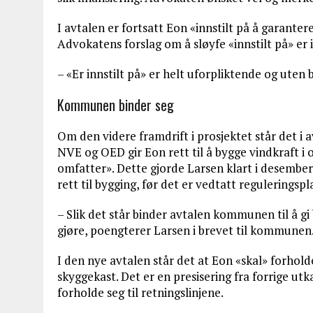
I avtalen er fortsatt Eon «innstilt på å garantere
Advokatens forslag om å sløyfe «innstilt på» er 
– «Er innstilt på» er helt uforpliktende og ute
Kommunen binder seg
Om den videre framdrift i prosjektet står det i 
NVE og OED gir Eon rett til å bygge vindkraft
omfatter». Dette gjorde Larsen klart i desember
rett til bygging, før det er vedtatt reguleringspla
– Slik det står binder avtalen kommunen til å g
gjøre, poengterer Larsen i brevet til kommunen
I den nye avtalen står det at Eon «skal» forholde
skyggekast. Det er en presisering fra forrige ut
forholde seg til retningslinjene.