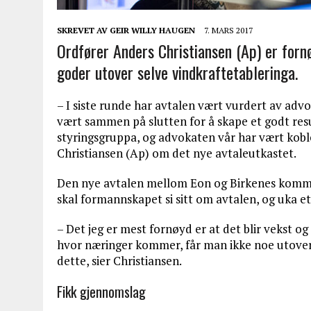
SKREVET AV
GEIR WILLY HAUGEN
7. MARS 2017
Ordfører Anders Christiansen (Ap) er for
goder utover selve vindkraftetableringa.
– I siste runde har avtalen vært vurdert av adv
vært sammen på slutten for å skape et godt resu
styringsgruppa, og advokaten vår har vært koble
Christiansen (Ap) om det nye avtaleutkastet.
Den nye avtalen mellom Eon og Birkenes kommun
skal formannskapet si sitt om avtalen, og uka e
– Det jeg er mest fornøyd er at det blir vekst og
hvor næringer kommer, får man ikke noe utover 
dette, sier Christiansen.
Fikk gjennomslag