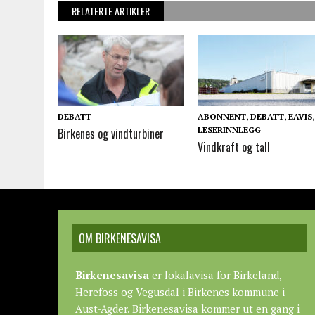
RELATERTE ARTIKLER
DEBATT
ABONNENT
,
DEBATT
,
EAVIS
,
LESERINNLEGG
Birkenes og vindturbiner
Vindkraft og tall
OM BIRKENESAVISA
Birkenesavisa
er lokalavisa for Birkeland,
Herefoss og Vegusdal i Birkenes kommune i
Aust-Agder. Birkenesavisa kommer ut en gang i