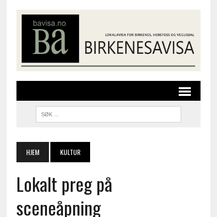
HJEM
KULTUR
Lokalt preg på
sceneåpning