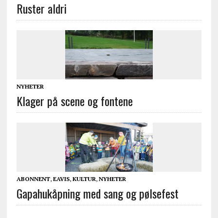
Ruster aldri
NYHETER
Klager på scene og fontene
ABONNENT
,
EAVIS
,
KULTUR
,
NYHETER
Gapahukåpning med sang og pølsefest