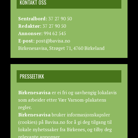
KONTAKT OSS
Sentralbord:
37 27 90 50
Redaktør:
37 27 90 50
Annonser:
994 62 545
E-post:
post@bavisa.no
Birkenesavisa, Strøget 71, 4760 Birkeland
PRESSEETIKK
Birkenesavisa
er ei fri og uavhengig lokalavis
som arbeider etter
Vær Varsom-plakatens
regler.
Birkenesavisa
bruker informasjonskapsler
(cookies) på Bavisa.no for å gi deg tilgang til
lokale nyhetssaker fra Birkenes, og tilby deg
relevante annonser.