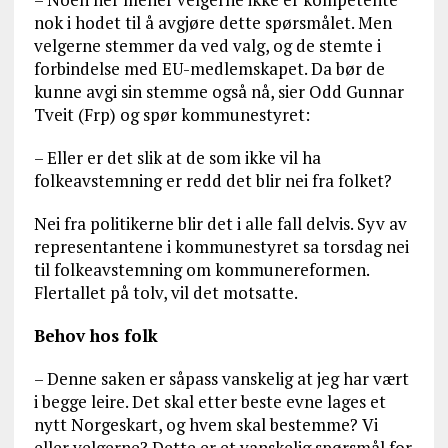
nok i hodet til å avgjøre dette spørsmålet. Men
velgerne stemmer da ved valg, og de stemte i
forbindelse med EU-medlemskapet. Da bør de
kunne avgi sin stemme også nå, sier Odd Gunnar
Tveit (Frp) og spør kommunestyret:
– Eller er det slik at de som ikke vil ha
folkeavstemning er redd det blir nei fra folket?
Nei fra politikerne blir det i alle fall delvis. Syv av
representantene i kommunestyret sa torsdag nei
til folkeavstemning om kommunereformen.
Flertallet på tolv, vil det motsatte.
Behov hos folk
– Denne saken er såpass vanskelig at jeg har vært
i begge leire. Det skal etter beste evne lages et
nytt Norgeskart, og hvem skal bestemme? Vi
eller velgerne? Dette er et vanskelig spørsmål for