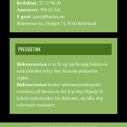
Redaktør:
37 27 90 50
Annonser:
994 62 545
E-post:
post@bavisa.no
Birkenesavisa, Strøget 71, 4760 Birkeland
PRESSEETIKK
Birkenesavisa
er ei fri og uavhengig lokalavis
som arbeider etter
Vær Varsom-plakatens
regler.
Birkenesavisa
bruker informasjonskapsler
(cookies) på Bavisa.no for å gi deg tilgang til
lokale nyhetssaker fra Birkenes, og tilby deg
relevante annonser.