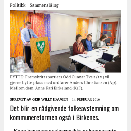
Politikk
Sammenslåing
BYTTE: Fremskrittspartiets Odd Gunnar Tveit (t.v.) vil
gjerne bytte plass med ordfører Anders Christiansen (Ap).
Mellom dem, Anne Kari Birkeland (KrF).
SKREVET AV
GEIR WILLY HAUGEN
14. FEBRUAR 2016
Det blir en rådgivende folkeavstemning om
kommunereformen også i Birkenes.
– Noen her mener velgerne ikke er kompetente