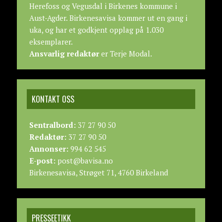
Herefoss og Vegusdal i Birkenes kommune i
Aust-Agder. Birkenesavisa kommer ut en gang i
uka, og har et godkjent opplag på 1.030
eksemplarer.
Ansvarlig redaktør
er Terje Modal.
KONTAKT OSS
Sentralbord:
37 27 90 50
Redaktør:
37 27 90 50
Annonser:
994 62 545
E-post:
post@bavisa.no
Birkenesavisa, Strøget 71, 4760 Birkeland
PRESSEETIKK