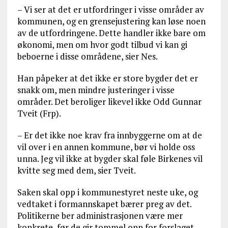
– Vi ser at det er utfordringer i visse områder av
kommunen, og en grensejustering kan løse noen
av de utfordringene. Dette handler ikke bare om
økonomi, men om hvor godt tilbud vi kan gi
beboerne i disse områdene, sier Nes.
Han påpeker at det ikke er store bygder det er
snakk om, men mindre justeringer i visse
områder. Det beroliger likevel ikke Odd Gunnar
Tveit (Frp).
– Er det ikke noe krav fra innbyggerne om at de
vil over i en annen kommune, bør vi holde oss
unna. Jeg vil ikke at bygder skal føle Birkenes vil
kvitte seg med dem, sier Tveit.
Saken skal opp i kommunestyret neste uke, og
vedtaket i formannskapet bærer preg av det.
Politikerne ber administrasjonen være mer
konkrete, før de gir tommel opp for forslaget.