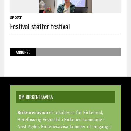
SPORT
Festival støtter festival
ANNONSE
OM BIRKENESAVISA
Birkenesavisa
er lokalavisa for Birkeland,
Herefoss og Vegusdal i Birkenes kommune i
Aust-Agder. Birkenesavisa kommer ut en gang i