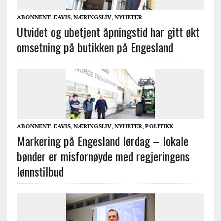
ABONNENT
,
EAVIS
,
NÆRINGSLIV
,
NYHETER
Utvidet og ubetjent åpningstid har gitt økt
omsetning på butikken på Engesland
ABONNENT
,
EAVIS
,
NÆRINGSLIV
,
NYHETER
,
POLITIKK
Markering på Engesland lørdag – lokale
bønder er misfornøyde med regjeringens
lønnstilbud