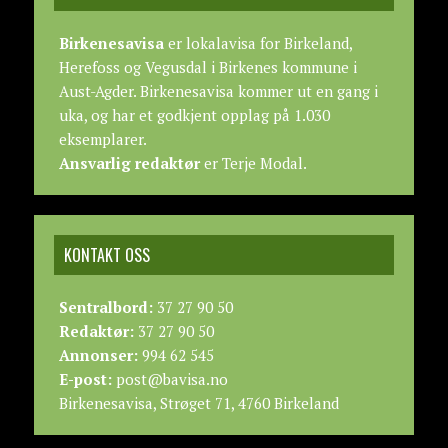
Birkenesavisa
er lokalavisa for Birkeland,
Herefoss og Vegusdal i Birkenes kommune i
Aust-Agder. Birkenesavisa kommer ut en gang i
uka, og har et godkjent opplag på 1.030
eksemplarer.
Ansvarlig redaktør
er Terje Modal.
KONTAKT OSS
Sentralbord:
37 27 90 50
Redaktør:
37 27 90 50
Annonser:
994 62 545
E-post:
post@bavisa.no
Birkenesavisa, Strøget 71, 4760 Birkeland