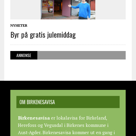
NYHETER
Byr på gratis julemiddag
ANNONSE
OM BIRKENESAVISA
Birkenesavisa
er lokalavisa for Birkeland,
Herefoss og Vegusdal i Birkenes kommune i
Aust-Agder. Birkenesavisa kommer ut en gang i