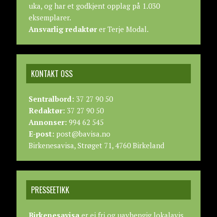
uka, og har et godkjent opplag på 1.030
eksemplarer.
Ansvarlig redaktør
er Terje Modal.
KONTAKT OSS
Sentralbord:
37 27 90 50
Redaktør:
37 27 90 50
Annonser:
994 62 545
E-post:
post@bavisa.no
Birkenesavisa, Strøget 71, 4760 Birkeland
PRESSEETIKK
Birkenesavisa
er ei fri og uavhengig lokalavis