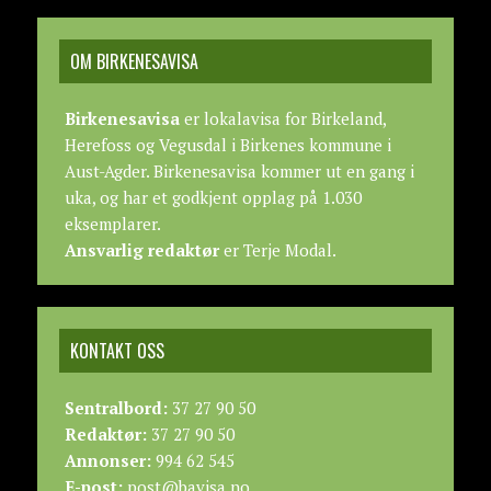
OM BIRKENESAVISA
Birkenesavisa
er lokalavisa for Birkeland,
Herefoss og Vegusdal i Birkenes kommune i
Aust-Agder. Birkenesavisa kommer ut en gang i
uka, og har et godkjent opplag på 1.030
eksemplarer.
Ansvarlig redaktør
er Terje Modal.
KONTAKT OSS
Sentralbord:
37 27 90 50
Redaktør:
37 27 90 50
Annonser:
994 62 545
E-post:
post@bavisa.no